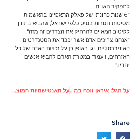
לתפקיד האו"ם".
"6 שנות כהונתו של פאלק התאפיינו בהאשמות
מסיטות חסרות בסיס כלפי ישראל, שהביא בתורן
לקיטוב המאיים להרחיק את הצדדים זה מזה".
"אנחנו צריכים אדם אשר יכבד את הסטנדרטים
האוניברסליים, יגן באופן כן על זכויות האדם של כל
האזרחים, ויעמוד במטרת האו"ם להביא אנשים
יחדיו."
על הגל: איראן זוכה במינויים נחשקים בתחום זכויות האדם באו"ם
על האנטישמיות המוצהרת בבלוג של ריצ'ארד פאלק
Share