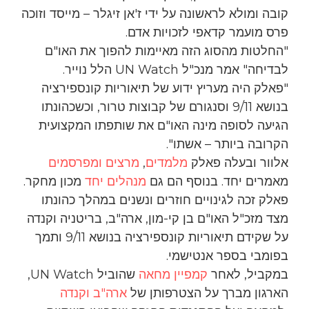
קובה ומולא לראשונה על ידי ז'אן זיגלר – מייסד וזוכה
פרס מועמר קדאפי לזכויות אדם.
"החלטות מהסוג הזה מאיימות להפוך את האו"ם
לבדיחה" אמר מנכ"ל UN Watch הלל נוייר.
"פאלק היה מעריץ ידוע של תיאוריות קונספירציה
בנושא 9/11 וסנגורם של קבוצות טרור, וכשכהונתו
הגיעה לסופה מינה האו"ם את שותפתו המקצועית
הקרובה ביותר – אשתו".
אלוור ובעלה פאלק
מלמדים
,
מרצים
ומפרסמים
מאמרים יחד. בנוסף הם גם
מנהלים יחד
מכון מחקר.
פאלק זכה לגינויים חוזרים ונשנים במהלך כהונתו
מצד מזכ"ל האו"ם בן קי-מון, ארה"ב, בריטניה וקנדה
על שקידם תיאוריות קונספירציה בנושא 9/11 ותמך
בפומבי בספר אנטישמי.
במקביל, לאחר
קמפיין מחאה
שהוביל UN Watch,
הארגון מברך על הצטרפותן של
ארה"ב
וקנדה