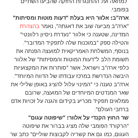
למחאה ועל ההתנגדות החזקה שהביעו השתיים
בפומבי.
ארה"ב: אלוור היא בעלת "דעות מוטות ומסיתות"
"ארה"ב מביעה שוב את דאגתה", נאמר
בהצהרת
המדינה, שטענה כי אלוור "נעדרת ניסיון רלוונטי"
והטילה ספק "במוכנות שלה לתפקיד המדובר".
בנוסף, המשלחת האמריקאית למועצה הפנתה את
תשומת הלב ל"דעות המוטות והמסיתות" של אלוור
כלפי ארה"ב וישראל, אשר "סותרות את המקצועיות
היבשה הנדרשת במרכז עבודתו של הדווח המיוחד".
ארה"ב טענה כי "המינוי עלול להציג באופן שלילי את
שאר המנדטים המיוחדים של המועצה, שרובם
ממלאים תפקיד מכריע בקידום והגנה על זכויות אדם
ברחבי העולם".
שר החוץ הקנדי על אלוור: "שיפוטה עגום"
"הרקורד הפומבי שלה מציג בברור את שיפוטה
העגום, כמו גם את קשריה לקבוצות שוליים" כתב שר