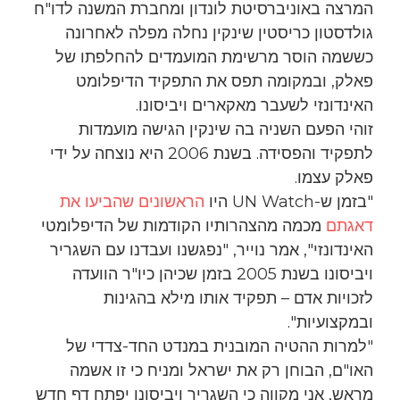
המרצה באוניברסיטת לונדון ומחברת המשנה לדו"ח
גולדסטון כריסטין שינקין נחלה מפלה לאחרונה
כששמה הוסר מרשימת המועמדים להחלפתו של
פאלק, ובמקומה תפס את התפקיד הדיפלומט
האינדונזי לשעבר מאקארים ויביסונו.
זוהי הפעם השניה בה שינקין הגישה מועמדות
לתפקיד והפסידה. בשנת 2006 היא נוצחה על ידי
פאלק עצמו.
"בזמן ש-UN Watch היו
הראשונים שהביעו את
דאגתם
מכמה מהצהרותיו הקודמות של הדיפלומטי
האינדונזי", אמר נוייר, "נפגשנו ועבדנו עם השגריר
ויביסונו בשנת 2005 בזמן שכיהן כיו"ר הוועדה
לזכויות אדם – תפקיד אותו מילא בהגינות
ובמקצועיות".
"למרות ההטיה המובנית במנדט החד-צדדי של
האו"ם, הבוחן רק את ישראל ומניח כי זו אשמה
מראש, אני מקווה כי השגריר ויביסונו יפתח דף חדש