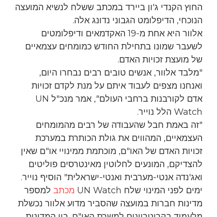
החוץ הקנדי ג'ון ביירד במכתב ששלח לנשיא המועצה
הנוכחי, הדיפלומט הגבוני נדונג אלה.
אלוור היא אחת מ-19 האקדמאים ודיפלומטים
לשעבר שמונו בתחילת החודש כמומחים עצמאיים
של מועצת זכויות האדם.
"מלבד אלוור, אנשים טובים רבים נבחרו היום,
ואנחנו מצפים לעבוד איתם על מנת לקדם זכויות
אדם לקורבנות ברחבי העולם", אמר מנכ"ל UN
Watch הלל נוייר.
"זה באמת חבל שהעבודה של רבים מהמומחים
העצמאיים, המהווים את גולת הכותרת במערכת
זכויות האדם של האו"ם, מוכתמת ממינויי או"ם שאין
להצדיקם, המונעים לחלוטין מאינטרסים פוליטים
ואג'נדה אנטי-מערבית ואנטי-ישראלית" הוסיף נוייר.
ימים לפני המינוי שלח UN Watch
מכתב
למספר
מדינות חברות במועצה שהסביר מדוע אלוור נכשלת
מלעמוד בקריטריונים למשרת האו"ם. בין המדינות