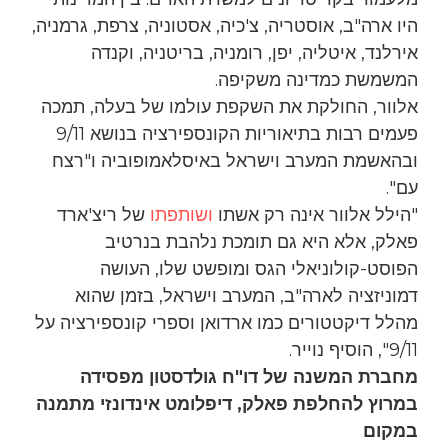
היו ארה"ב, אוסטריה, צ'כיה, אסטוניה, צרפת, גרמניה,
אירלנד, איטליה, יפן, רומניה, בריטניה, וקנדה
המשמשת כמדינה משקיפה.
אלוור, החולקת את השקפת עולמו של בעלה, תמכה
פעמים רבות בתיאוריות הקונספירציה בנושא 9/11
ובהאשמת המערב וישראל באיסלאמופוביה ו"רצח
עם".
"הילל אלוור אינה רק אשתו
ושותפתו
של ריצ'ארד
פאלק, אלא היא גם תומכת נלהבת בנרטיב
הפוסט-קולוניאלי הגס ומופשט שלו, העושה
דמוניזציה לארה"ב, המערב וישראל, בזמן שהוא
מהלל דיקטטורים כמו ארדואן וספרי קונספירציה על
9/11", הוסיף נוייר.
מחברת המשנה של דו"ח גולדסטון מפסידה
במרוץ להחלפת פאלק, דיפלומט אינדונזי מתמנה
במקום