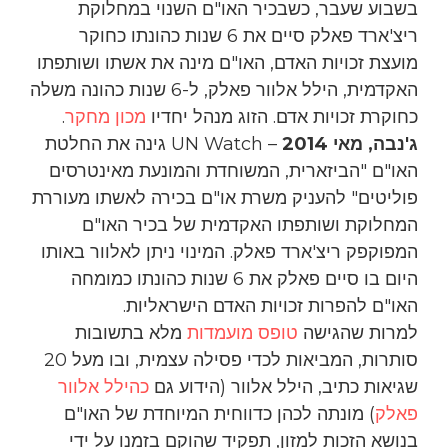
בשבוע שעבר, כשבכיר האו"ם השנוי במחלוקת
ריצ'ארד פאלק סיים את 6 שנות כהונתו כחוקר
מועצת זכויות האדם, האו"ם מינה את אשתו ושותפתו
האקדמית, הילל אלוור פאלק, ל-6 שנות כהונה משלה
כחוקרת זכויות אדם. הזוג מנהל יחדיו
מכון מחקר
.
ג'נבה, מאי 2014
– UN Watch גינה את החלטת
האו"ם "הביזארית, המשוחדת והמונעת מאינטרסים
פוליטים" להעניק משרת או"ם בכירה לאשתו מעוררת
המחלוקת ושותפתו האקדמית של בכיר האו"ם
המפוקפק ריצ'ארד פאלק. המינוי ניתן לאלוור באותו
היום בו סיים פאלק את 6 שנות כהונתו כמומחה
האו"ם להפרות זכויות האדם הישראליות.
למרות שהגישה
טופס מועמדות
מלא בתשובות
סותרות, המביאות לכדי פסילה עצמית, ובו מעל 20
שגיאות כתיב, הילל אלוור (הידוע גם
כהילל אלוור
פאלק
) מונתה לכהן כדווחית המיוחדת של האו"ם
בנושא הזכות למזון, תפקיד שהוקם בזמנו על ידי