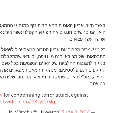
בצעד נדיר, ארגון האומות המאוחדות נזף במנהיגי החמאס,
הוא "המום" שהם חוגגים את הפיגוע הקטלני אשר אירע 
ושישה עשר פצועים.
כל מי שמכיר מקרוב את ארגון הטרור חמאס יכול לשאול ב
התבטאותו של מר באן הנה מן נזיפה, ובוודאי שמתקבלת 
בניגוד לתגובות החלביות של האו"ם הנשמעות בכל פעם בעת
התוקפים הנם פלסטינים; ומנהיגי החמאס המפארים את הר
תחילה, מזכ"ל האו"ם שתק, ורק ניקולאי מלדנוב, שליח ה
בטוויטר:
v
for condemning terror attack against
ic.twitter.com/DXJzEp3lqi
June 8, 2016
— UN Watch (@UNWatch)