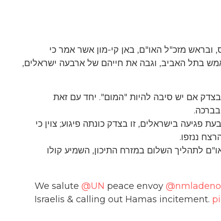
 ובראש מזכ"ל האו"ם, באן קי-מון אשר אמר כי
אמש בתל האביב, וגבה את חייהם של ארבעה ישראלים,
צדק אם יש סיבה להיות "המום". יחד עם זאת
בברכה.
 פגיעה בישראלים, זו בצדק כונתה פיגוע; צוין כי
צח ננזפו.
או"ם לתהליך השלום במזרח התיכון, השמיע קולו
We salute
@UN
peace envoy
@nmladeno
Israelis & calling out Hamas incitement.
p