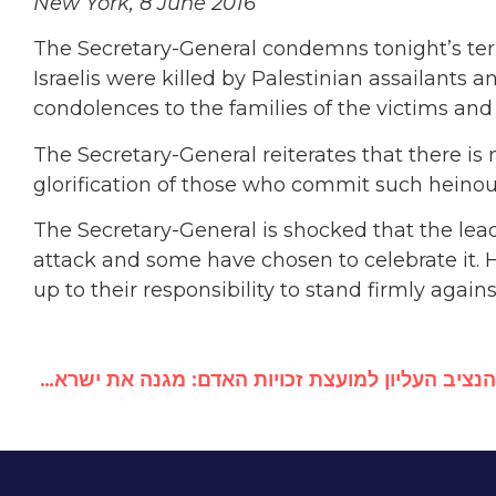
New York, 8 June 2016
The Secretary-General condemns tonight’s terror
Israelis were killed by Palestinian assailants 
condolences to the families of the victims and
The Secretary-General reiterates that there is n
glorification of those who commit such heinou
The Secretary-General is shocked that the le
attack and some have chosen to celebrate it. H
up to their responsibility to stand firmly again
הנציב העליון למועצת זכויות האדם: מגנה את ישראל, הירי בתל אביב לא פיגוע