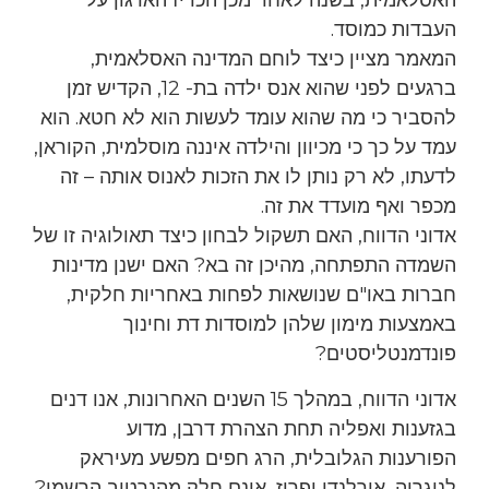
האסלאמית, בשנה לאחר מכן הכריז הארגון על
העבדות כמוסד.
המאמר מציין כיצד לוחם המדינה האסלאמית,
ברגעים לפני שהוא אנס ילדה בת- 12, הקדיש זמן
להסביר כי מה שהוא עומד לעשות הוא לא חטא. הוא
עמד על כך כי מכיוון והילדה איננה מוסלמית, הקוראן,
לדעתו, לא רק נותן לו את הזכות לאנוס אותה – זה
מכפר ואף מועדד את זה.
אדוני הדווח, האם תשקול לבחון כיצד תאולוגיה זו של
השמדה התפתחה, מהיכן זה בא? האם ישנן מדינות
חברות באו"ם שנושאות לפחות באחריות חלקית,
באמצעות מימון שלהן למוסדות דת וחינוך
פונדמנטליסטים?
אדוני הדווח, במהלך 15 השנים האחרונות, אנו דנים
בגזענות ואפליה תחת הצהרת דרבן, מדוע
הפורענות הגלובלית, הרג חפים מפשע מעיראק
לניגריה, אורלנדו ופריז, אינם חלק מהנרטיב הרשמי?