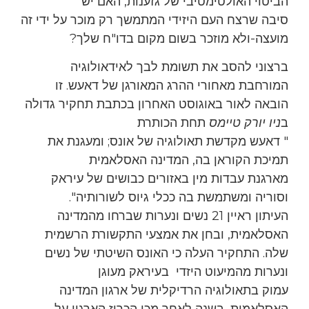
הביטוי האולטימטיבי של גזענות, האם יש
סיבה שרצח העם היזידי המתמשך רק מוכר על ידי זה
מועצה-ולא מוזכר בשום מקום בדו"ח שלך?
ברצוני להסב את תשומת לבך לאידאולוגיה
המורחבת מאחורי ההרג המאורגן של דאעש. זו
הובאה לאור באוגוסט האחרון בכתבת תחקיר גדולה
ב
ניו יורק טיימס
תחת הכותרת
" דאעש מקדשת תאולוגיה של אונס; ומעגנת את
תמיכת הקוראן בה, המדינה האסלאמית
מארגנת עבדות מין באזורים כבושים של עיראק
וסוריה ומשתמשת בה ככלי גיוס לשורותיה".
העיתון ראיין 21 נשים ונערות שברחו מהמדינה
האסלאמית, ובחן את אמצעי התקשורת הרשמית
שלה. התחקיר העלה כי האונס השיטתי של נשים
ונערות מהמיעוט היזדי בעיראק מעוגן
עמוק בתאולוגיה הרדיקלית של ארגון המדינה