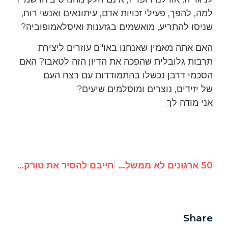
למה, להפך, פעילי זכויות אדם, עיתונאים ואנשי רוח,
שניסו להתריע, מואשמים בגזענות ואיסלאמופוביה?
האם אתה מאמין שאנחנו באו"ם עוזרים ליצירת
תרבות גלובלית שהפכה את הדיון הזה לטאבו? האם
הסכמי דרבן נכשלו בהתמודדות עם רצח העם
של יזידים, נוצרים ומוסלמים שיעים?
אני מודה לך.
50 ארגונים לא ממשלתיים שוברים שתיקה על "שתיקת סוכנויות האו"ם בוונצואלה" על מניעת מזון
חייבם להסיר את טורקיה מקבוצות הליבה האו"ם על חופש האינטרנט ומחאות לא אלימות
Share