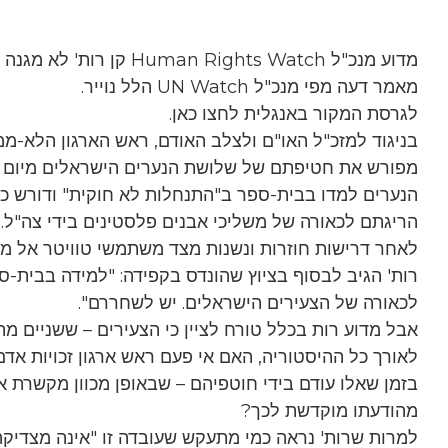
מדוע מנכ"ל Human Rights Watch קן רות' לא מגנה את חטיפת הנערים הישראליים?
מאמר דעה מפי מנכ"ל UN Watch הלל נוייר.
לגרסת המקור באנגלית לחצו כאן.
מפורש את חטיפתם של שלושת הנערים הישראלים מיום חמי
הנערים למדו בבית-ספר ב"התנחלות לא חוקית" ודורש כי 
הריגתם לכאורה של משליכי אבנים פלסטינים בידי צה"ל.
רות' הגיב לבסוף בציוץ שהונדס בקפידה: "למידה בבית
לכאורה של הצעירים הישראלים. יש לשחררם".
אבל מדוע רות בכלל טורח לציין כי הצעירים – ששניים מתוכם מתחת לגיל 16 – לומדים 
לאורך כל ההיסטוריה, האם אי פעם ראש ארגון זכויות אד
בזמן שאלו עודם בידי חוטפיהם – שבאופן מכוון מקשרת 
מהודעתו מוקדשת לכך?
למרות שרות' נראה כמי מתעקש שעובדה זו "אינה מצדיק