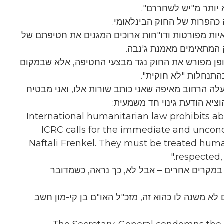
 יותר מ"יש לשחררם".
HR הוציא הצהרות עיתונאיות מפורטות ודו"חות ארוכים המגנים את חטיפתם של
 המתאימים מאמנת ג'נבה.
אופן מפורש את החוק נגד מבצעי החטיפה, אלא שבמקום
התנחלות "לא חוקית".
ה הרחוב מאיפה שאני כותב שורות אלו, ואני מבטיח
וציא הודעת גינוי חד משמעית:
"International humanitarian law prohibits ab
ICRC calls for the immediate and uncondit
Naftali Frenkel. They must be treated huma
respected,
ן HRW של רות' היה אומר במקרים אחרים – אבל לא, כך נראה, כשמדובר
 לא משנה לו כהוא זה, מזכ"ל האו"ם בן קי-מון חשב