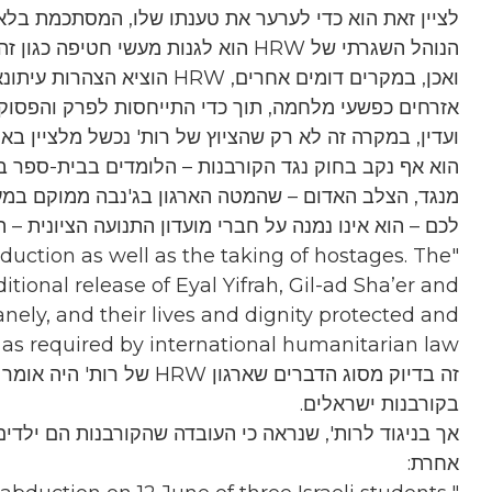
לציין זאת הוא כדי לערער את טענתו שלו, המסתכמת בלא
הנוהל השגרתי של HRW הוא לגנות מעשי חטיפה כגון זה כהפרות של החוק הבינלאומי.
ואכן, במקרים דומים אחרים, W
אזרחים כפשעי מלחמה, תוך כדי התייחסות לפרק והפסוק
ועדין, במקרה זה לא רק שהציוץ של רות' נכשל מלציין ב
הוא אף נקב בחוק נגד הקורבנות – הלומדים בבית-ספר ב
מנגד, הצלב האדום – שהמטה הארגון בג'נבה ממוקם במעל
לכם – הוא אינו נמנה על חברי מועדון התנועה הציונית – ה
duction as well as the taking of hostages. The
ional release of Eyal Yifrah, Gil-ad Sha’er and
nely, and their lives and dignity protected and
 as required by international humanitarian law."
זה בדיוק מסוג הדברים שארגו
בקורבנות ישראלים.
אך בניגוד לרות', שנראה כי העובדה שהקורבנות הם ילדים
אחרת: