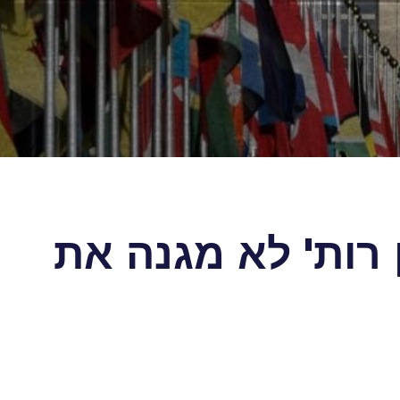
נכ"ל Human Rights Watch קן רות' לא מגנה את