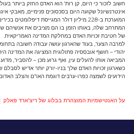
חשוב לזכור כי היום, קן רות' הוא האדם החזק ביותר בעו
אינטרנשיונל שקועה היום בסכסוכים פנימיים, מאבקי איג
המוערכת ב-228 מיליון דולר המגייסת דיפלומטי
המתרחב שלה, באותו הזמן בו הם מציבים את אנשיהם של
של חטיבת זכויות האדם במחלקת המדינה האמריקאית.
למרבה הצער, בעוד שהארגון עושה עבודה חשובה בתחומים
יהודי – חושף אובססיה פתולוגית המציגה את המדינה הי
המביאה אותו להעלים עין, ואף גרוע מכן – להסביר, מדוע
כשארגון זכויות האדם שלך בניו-יורק יותר אדיש לסבלם 
הידועים לשמצה כפרו-ערבים דוגמת האו"ם והצלב האדום, ז
על האנטישמיות המוצהרת בבלוג של ריצ'ארד פאלק