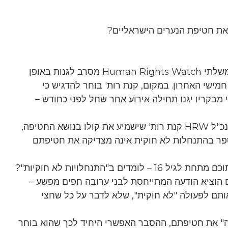
בניגוד למזכ"ל האו"ם ולצלב האודם, ראש הארגון הלא-ממשלתי Human Rights Watch מסרב לגנות באופן
שי האחרון. במקום, קנת רות' בוחר להדגיש כי
מבקריו יגנו תחילה אירוע אחר שחל לפני כחודש –
לאחר דרישות חוזרות ונשנות מצד משתמשי טוויטר אל מנכ"ל HRW קנת רות' שישמיע את קולו בנושא החטיפה,
-ספר בהתנחלות לא חוקית אינה מצדיקה את חטיפתם
ב"התנחלויות לא חוקיות"?
ם הוציא הודעה המתייחסת לבני ערובה חפים מפשע –
אותם לפעולה "לא חוקית", שלא לדבר על כל שחצי
ה" את חטיפתם, ההסבר האפשרי היחיד לכך שהוא בוחר