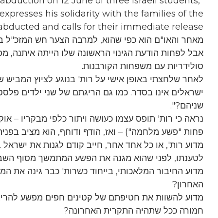
bduction on 12 June of three Israeli students,
xpresses his solidarity with the families of the
abducted and calls for their immediate release."
מאחר והאו"ם הוא כפי שהוא, למרבה הצער חש המזכ"ל בה
אבל לפחות הודעת הגינוי הראשונה שלו הייתה איתנה, מפ
סולידריות עם משפחות הקורבנות.
לאחר שלחצתי באופן אישי על רות' בנוגע לציוץ המביש ש
ישראלים אינו בסדר. כמו גם הריגתם של שני ילדים פלסטינ
שניהם?".
נראה כי רות' תופס עצמו כעושה ויתור כלפי מבקריו – אוק
פחות "פשע מלחמה") – ואז, הודף ודוחף, הוא מציב בפניה
מדוע רות', או כל אחד אחר, חייב קודם לגנות את ישראל ב
לטענתו, לפני שהוא מגנה את הפשע המתמשך מסוף השבוע
מדוע החיבור המלאכותי, בייחוד כשרות' כבר גינה את ה
האחרון?
מדוע להשוות את חטיפתם של קטינים חפים מפשע להריגת
חמורה ככל שתהיה התקרית האחרונה?