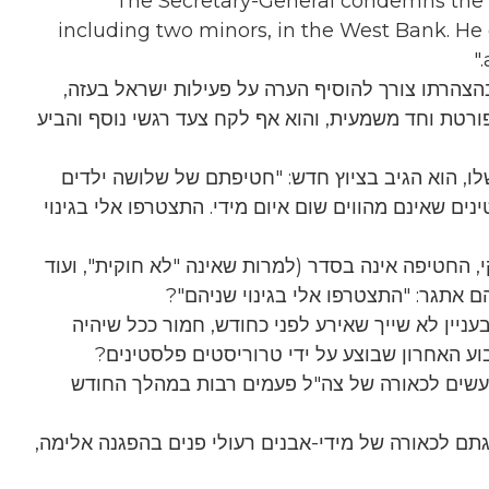
"The Secretary-General condemns the a
including two minors, in the West Bank. He e
צהרתו צורך להוסיף הערה על פעילות ישראל בעזה,
ורטת וחד משמעית, והוא אף לקח צעד רגשי נוסף והביע
לו, הוא הגיב בציוץ חדש: "חטיפתם של שלושה ילדים
ים שאינם מהווים שום איום מידי. התצטרפו אלי בגינוי
י, החטיפה אינה בסדר (למרות שאינה "לא חוקית", ועוד
ם אתגר: "התצטרפו אלי בגינוי שניהם"?
עניין לא שייך שאירע לפני כחודש, חמור ככל שיהיה
 האחרון שבוצע על ידי טרוריסטים פלסטינים?
מעשים לכאורה של צה"ל פעמים רבות במהלך החודש
ם לכאורה של מידי-אבנים רעולי פנים בהפגנה אלימה,