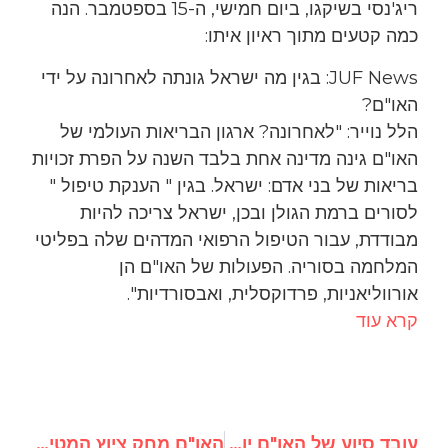
ריג'נסי בשיקגו, ביום חמישי, ה-15 בספטמבר. הנה
כמה קטעים מתוך ראיון איתו:
JUF News: בגין מה ישראל גונתה לאחרונה על ידי
האו"ם?
הלל נוייר: "לאחרונה? ארגון הבריאות העולמי של
האו"ם גינה מדינה אחת בלבד השנה על הפרת זכויות
בריאות של בני אדם: ישראל. בגין " הענקת טיפול "
לסורים ברמת הגולן ובכן, ישראל צריכה להיות
מבודדת, עבור הטיפול הרפואי המדהים שלה בפליטי
המלחמה בסוריה. הפעולות של האו"ם הן
אורווליאניות, פרדוקסלית, ואבסורדיות".
קרא עוד
עובד סיוע של האו"ם יועמד לדין בגין סיוע לחמאס; ראש התכנית לפיתוח הלן קלארק חייבת "להסיק מסקנות"
האו"ם מחק ציוץ המטיח נגד "פונדמנטליזם של השוק חופשי" לאחר ביקורת מצד כלבי השמירה