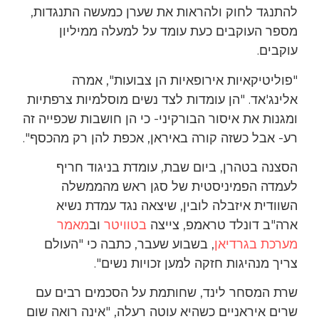
להתנגד לחוק ולהראות את שערן כמעשה התנגדות,
מספר העוקבים כעת עומד על למעלה ממיליון
עוקבים.
"פוליטיקאיות אירופאיות הן צבועות", אמרה
אלינג'אד. "הן עומדות לצד נשים מוסלמיות צרפתיות
ומגנות את איסור הבורקיני- כי הן חושבות שכפייה זה
רע- אבל כשזה קורה באיראן, אכפת להן רק מהכסף".
הסצנה בטהרן, ביום שבת, עומדת בניגוד חריף
לעמדה הפמיניסטית של סגן ראש מהממשלה
השוודית איזבלה לובין, שיצאה נגד עמדת נשיא
ארה"ב דונלד טראמפ, צייצה
בטוויטר
וב
מאמר
מערכת בגרדיאן
, בשבוע שעבר, כתבה כי "העולם
צריך מנהיגות חזקה למען זכויות נשים".
שרת המסחר לינד, שחותמת על הסכמים רבים עם
שרים איראניים כשהיא עוטה רעלה, "אינה רואה שום