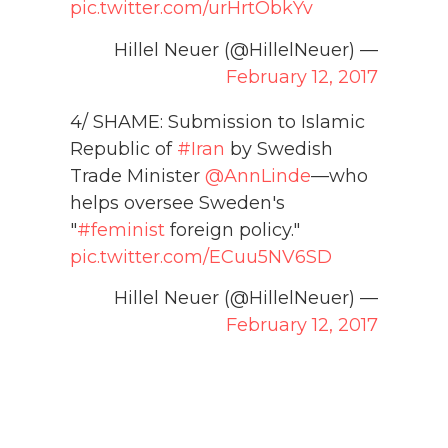
pic.twitter.com/urHrtObkYv
— Hillel Neuer (@HillelNeuer)
February 12, 2017
4/ SHAME: Submission to Islamic
Republic of
#Iran
by Swedish
Trade Minister
@AnnLinde
—who
helps oversee Sweden's
"
#feminist
foreign policy."
pic.twitter.com/ECuu5NV6SD
— Hillel Neuer (@HillelNeuer)
February 12, 2017