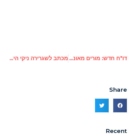
דו"ח חדש: מורים מאונר"א מסיתים לטרור ואנטישמיות
מכתב לשגרירה ניקי היילי על הוקרתו של האו"ם בז'אן זיגלר, התומך בעריצים ומחבלים
Share
Recent