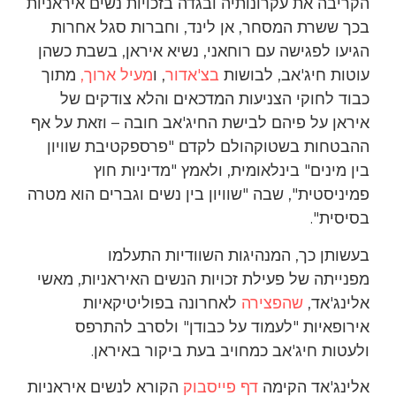
הקריבה את עקרונותיה ובגדה בזכויות נשים איראניות
בכך ששרת המסחר, אן לינד, וחברות סגל אחרות
הגיעו לפגישה עם רוחאני, נשיא איראן, בשבת כשהן
עוטות חיג'אב, לבושות
בצ'אדור
, ו
מעיל ארוך,
מתוך
כבוד לחוקי הצניעות המדכאים והלא צודקים של
איראן על פיהם לבישת החיג'אב חובה – וזאת על אף
ההבטחות בשטוקהולם לקדם "פרספקטיבת שוויון
בין מינים" בינלאומית, ולאמץ "מדיניות חוץ
פמיניסטית", שבה "שוויון בין נשים וגברים הוא מטרה
בסיסית".
בעשותן כך, המנהיגות השוודיות התעלמו
מפנייתה של פעילת זכויות הנשים האיראניות, מאשי
אלינג'אד,
שהפצירה
לאחרונה בפוליטיקאיות
אירופאיות "לעמוד על כבודן" ולסרב להתרפס
ולעטות חיג'אב כמחויב בעת ביקור באיראן.
אלינג'אד הקימה
דף פייסבוק
הקורא לנשים איראניות