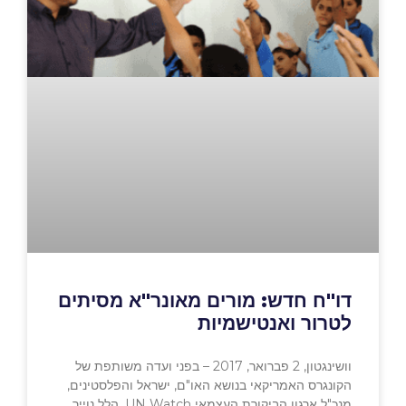
דו"ח חדש: מורים מאונר"א מסיתים
לטרור ואנטישמיות
וושינגטון, 2 פברואר, 2017 – בפני ועדה משותפת של
הקונגרס האמריקאי בנושא האו"ם, ישראל והפלסטינים,
מנכ"ל ארגון הביקורת העצמאי UN Watch, הלל נוייר