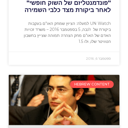
"פונדמנטליזם של השוק חופשי"
לאחר ביקורת מצד כלבי השמירה
UN Watch למעלה: הציוץ שמחק האו"ם בעקבות
ביקורת של ז'נבה, 5 בספטמבר 2016 – משרד זכויות
האדם של האו"ם מחק הצהרה תמוהה שצייץ בחשבון
הטוויטר שלו, ולו 1.5
ספטמבר 6, 2016
HEBREW CONTENT