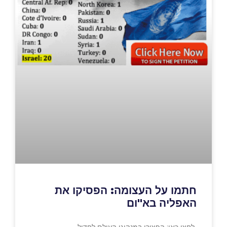
חתמו על העצומה: הפסיקו את
האפליה בא"ום
לחצו כאן: הפצירו במנהיגי העולם לחדול