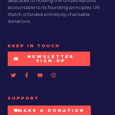
dedicated to holding the United Nations
accountable to its founding principles. UN
Watch is funded entirely by charitable
donations
KEEP IN TOUCH
NEWSLETTER
SIGN-UP
SUPPORT
MAKE A DONATION