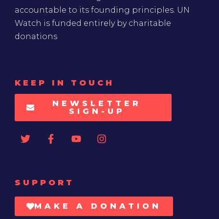
accountable to its founding principles. UN
Watch is funded entirely by charitable
donations
KEEP IN TOUCH
NEWSLETTER
SIGN-UP
SUPPORT
MAKE A DONATION