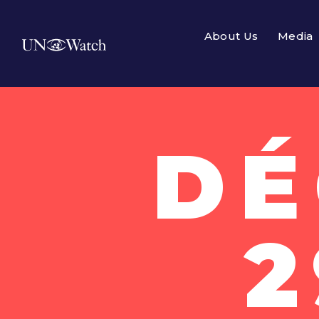
About Us
Media
DÉ
2