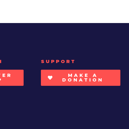
H
SUPPORT
TER
MAKE A
P
DONATION