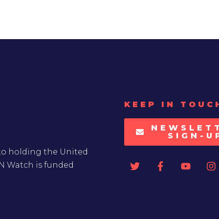
KEEP IN TOUC
NEWSLET
SIGN-U
to holding the United
UN Watch is funded