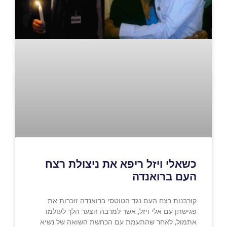
כשאלי ויזל ריפא את ניצולת רצח
העם ברואנדה
קורבנות רצח העם נגד הטוטסי ברואנדה זוכרות את
פגישתן עם אלי ויזל, אשר למרבה הצער הלך לעולמו
אתמול, לאחר שהתעמת עם הכחשת השואה של נשיא