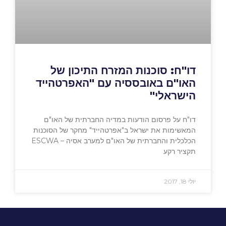
דו"ח: סוכנות המזרח התיכון של
האו"ם באובססיה עם "האפרטהייד
הישראלי"
דו"ח על פרסום הודעות במדיה החברתית של האו"ם
המאשימות את ישראל ב"אפרטהייד" מחקר של הסוכנות
הכלכלית והחברתית של האו"ם למערב אסיה – ESCWA
תקציר רקע
יולי 18, 2017