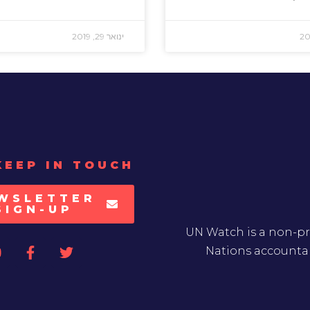
ינואר 29, 2019
KEEP IN TOUCH
WSLETTER
SIGN-UP
UN Watch is a non-pr
Nations accountab