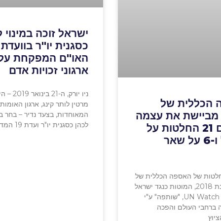
ישראל זוכה במינוי ל
כסגנית יו"ר בוועדת
האו"ם המפקחת על
ארגוני זכויות אדם
ניו יורק, ה-21
 הכללית של
מרטין לותר קינג, ארגון האומות
מביישת את עצמה
המאוחדות, בצעד נדיר – בחר ב
לכהן כסגנית יו"ר ועדת 19 המדינות על
שוב עם 21 החלטות על
ישראל ו-6 על שאר
לטות של האספה הכללית של
האו"ם לשנת 2018, המוטות כנגד ישראל
שבוצע ע"י UN Watch, "שותפה" ע"י
ה ברחבי העולם והפכה
ציוץ