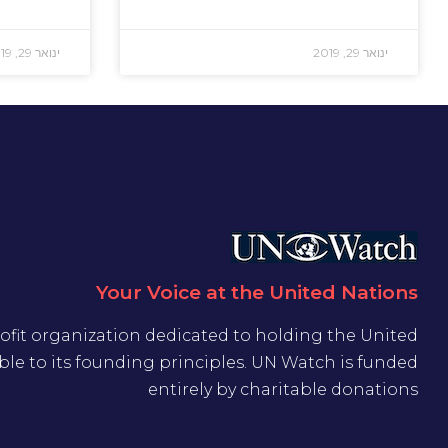
ינואר 29, 2019
ינואר 29, 2019
Your Voice at the United Nations
ofit organization dedicated to holding the United
le to its founding principles. UN Watch is funded
entirely by charitable donations