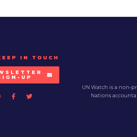
KEEP IN TOUCH
WSLETTER
SIGN-UP
UN Watch is a non-pr
Nations accountab