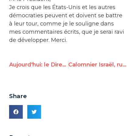
Je crois que les États-Unis et les autres
démocraties peuvent et doivent se battre
à leur tour, comme je le souligne dans
mes commentaires écrits, que je serai ravi
de développer. Merci.
Aujourd'hui: le Directeur exécutif de UN Watch témoigne devant le Congrès américain
Calomnier Israël, ruiner le Venezuela: comment le régime de Nicolas Maduro propage l’antisémitisme à l’étranger et abuse de son pouvoir dans son pays
Share