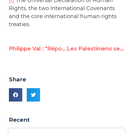
[1]
The Universal Declaration of Human
Rights. the two International Covenants
and the core international human rights
treaties.
Philippe Val : "Réponse d'un Français non musulman et non juif à l'appel des 41"
Les Palestiniens se joignent aux 55 États islamiques boycottant le nouvel enquêteur de l'ONU contre la violence anti-homosexuels
Share
Recent