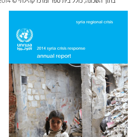
בתוך השכונה, כולל בית ספר ומרכז קהילתי © 2014 אונר"א צילום: תגריד מוחמד