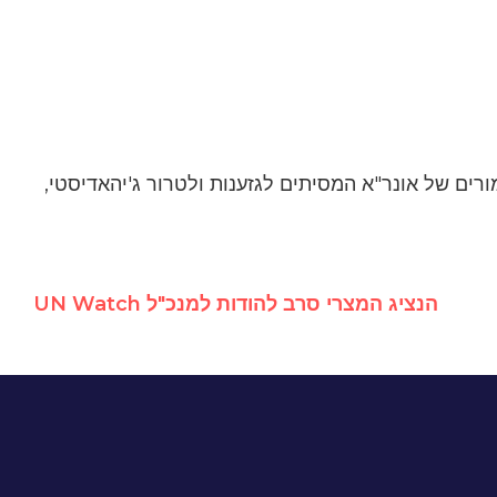
בול על מורים של אונר"א המסיתים לגזענות ולטרור ג'יהאדיסטי,
הנציג המצרי סרב להודות למנכ"ל UN Watch