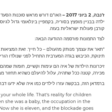
ז'נבה, 2 ביוני 2017 –
האו"ם דורש מראש סוכנות הסעד א
ילדה בבניין מופצץ בסוריה, בקמפיין בינלאומי גדול לגיו
קורבן פעולות ישראליות בעזה.
לצד התמונות פורסמה ההודעה הבאה:
"תאר את עצמך מנותק מהעולם – כל חייך. זאת המציאות ע
תינוקת, הכיבוש בגדה המערבית התחיל לפני שנולדו הורי
זיכרונות הילדות של איה הם עימות וקשיים, חומות שמהם
מכירה, קטנה ככל שתהיה, עלול להיעלם כשהיא תחזור מב
ברמדאן הזה, בבקשה עזרו לילדים כמו איה שלא ידעו דבר
our whole life. That's reality for children
n she was a baby, the occupation in the
Now she is eleven, and the blockade goes