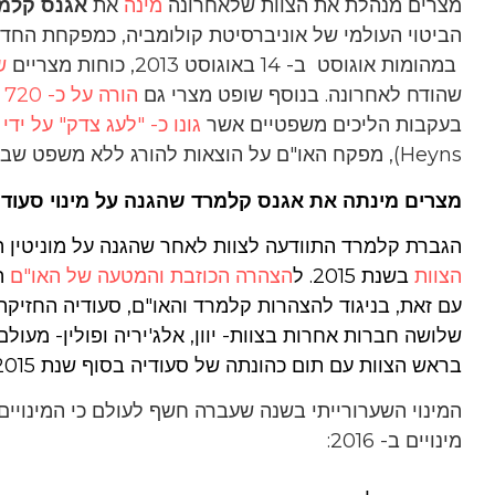
מצרים מנהלת את הצוות שלאחרונה
מינה
את
אגנס קלמ
הביטוי העולמי של אוניברסיטת קולומביה, כמפקחת החדש
במהומות אוגוסט ב- 14 באוגוסט 2013, כוחות מצריים
שחט
שהודח לאחרונה. בנוסף שופט מצרי גם
הורה על כ- 720 הוצאות להורג נגד מפגינים ביום אחד בשנת 2014
בעקבות הליכים משפטיים אשר
גונו כ- "לעג צדק" על יד
Heyns), מפקח האו"ם על הוצאות להורג ללא משפט שבקרוב יוחלף.
מצרים מינתה את אגנס קלמרד שהגנה על מינוי סעודי
הגברת קלמרד התוודעה לצוות לאחר שהגנה על מוניטין ה
הצוות
בשנת 2015. ל
הצהרה הכוזבת והמטעה של האו"ם
ה
עם זאת, בניגוד להצהרות קלמרד והאו"ם, סעודיה החזיק
שלושה חברות אחרות בצוות- יוון, אלג'יריה ופולין- מעולם
בראש הצוות עם תום כהונתה של סעודיה בסוף שנת 2015, אך הסעודים נבחרו שוב.
המינוי השערורייתי בשנה שעברה חשף לעולם כי המינויי
מינויים ב- 2016: