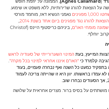
רד
(
Agnes Callamard)
, הממונה על יוזמת חופש
ה על הוצאות להורג שרירותיות, ללא משפט או שימוע.
ו 1,000 מפגינים
נאמני הנשיא דאז, מוחמד מורסי
,
י שמונה מומחי האו"ם
, ביניהם כריסטוף היינס (Christof
ה
צוות המייעץ, בעת
המינוי השערורייתי של סעודיה לראש
גיבה קלמרד כי
"האו"ם איננו אחראי למינוי בכל מקרה"
.
ה בתפקיד כמעט כל השנה ואף
נבחרה פעמיים,
בעוד
 לא עמדו בראשותו. יוון היא זו שהייתה צריכה לעמוד
ם מושתתים על בסיס ברור. מצרים אחראית על שלושה