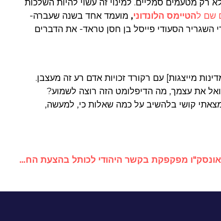
 רק מטעמים סמליים. למינוי זה עשוי להיות השלכות
 שם ל
הטיימס הלונדוני
,
מועמד אחד בשנה שעברה-
י השגריר הסעודי פייסל בן חסן טראד- את הדברים
נות מייצגות] עם רקורד זכויות אדם רע זה מעצבן.
ואל את עצמך, מה הדיפלומט הזה רוצה לשמוע?
צאתי קושי בלהשיב על כמה שאלות כי, למעשה,
אונסק"ו מפקפקת בקשר היהודי לכותל בהצעת החלטה בחסות ערבית