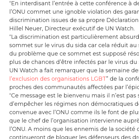
“En interdisant l’entrée à cette conférence à de
l’ONU commet une ignoble violation des garanti
discrimination issues de sa propre Déclaratio
Hillel Neuer, Directeur exécutif de UN Watch.
“La discrimination est particulièrement absur
sommet sur le virus du sida car cela réduit au 
du problème que ce sommet est supposé résoud
plus de chances d’être infectés par le virus du 
UN Watch a fait remarquer que la semaine dern
l’exclusion des organisations LGBT
” de la con
proches des communautés affectées par l’épidé
“Ce message est le bienvenu mais il n’est pas 
d’empêcher les régimes non démocratiques de 
convenue avec l’ONU comme ils le font de p
que le chef de l’organisation intervienne aupr
l’ONU. A moins que les ennemis de la société c
continueront de bloquer les défenseurs des dro