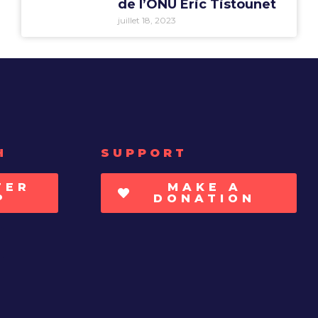
de l’ONU Eric Tistounet
juillet 18, 2023
H
SUPPORT
TER
MAKE A
P
DONATION