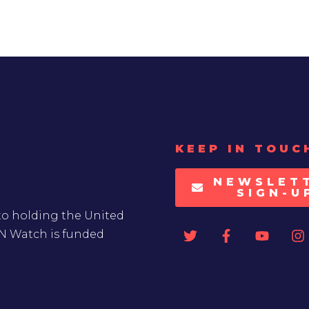
KEEP IN TOUC
NEWSLET
SIGN-U
to holding the United
UN Watch is funded