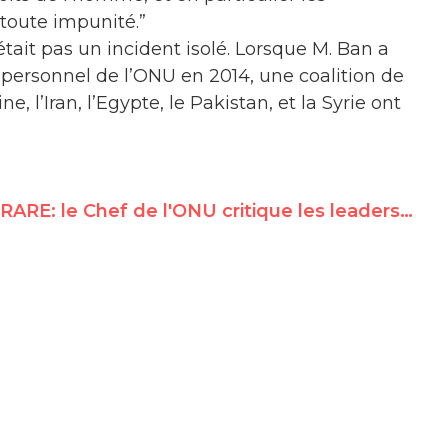
 toute impunité.”
ait pas un incident isolé. Lorsque M. Ban a
ersonnel de l’ONU en 2014, une coalition de
e, l’Iran, l’Egypte, le Pakistan, et la Syrie ont
RARE: le Chef de l'ONU critique les leaders du Hamas pour avoir célébré l'attaque terroriste de Tel Aviv