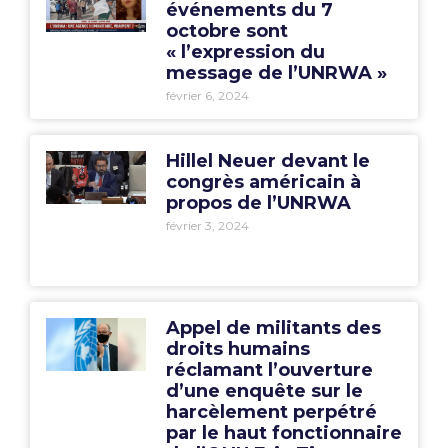
événements du 7
octobre sont
« l’expression du
message de l’UNRWA »
février 6, 2024
Hillel Neuer devant le
congrès américain à
propos de l’UNRWA
février 3, 2024
Appel de militants des
droits humains
réclamant l’ouverture
d’une enquête sur le
harcèlement perpétré
par le haut fonctionnaire