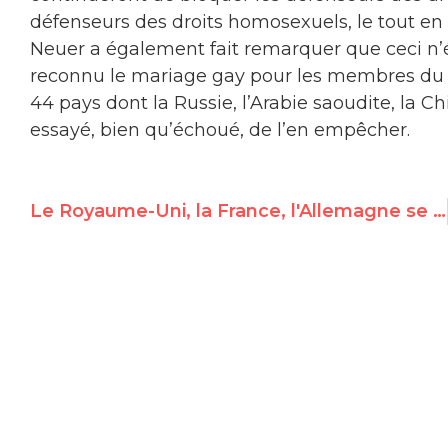
défenseurs des droits homosexuels, le tout en
Neuer a également fait remarquer que ceci n’ét
reconnu le mariage gay pour les membres du p
44 pays dont la Russie, l’Arabie saoudite, la Chin
essayé, bien qu’échoué, de l’en empêcher.
Le Royaume-Uni, la France, l'Allemagne se sont joints à l'ONU pour désigner Israël comme l’unique violateur au monde des droits à la santé