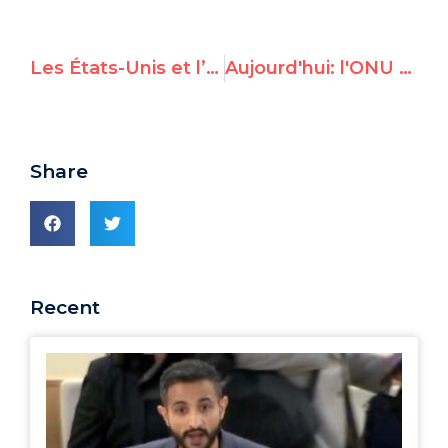
Les États-Unis et l’Union européenne doivent mettre un terme à ce « silence assourdissant » sur l’élection des violateurs au CDH – le rapport de UN Watch s'oppose à la Chine, Cuba, la Russie, l'Egypte, et l'Arabie saoudite
Aujourd'hui: l'ONU a condamné Israël à 10 reprises
Share
Recent