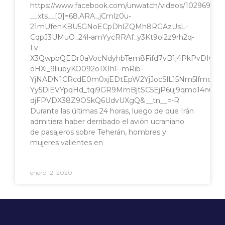
https://www.facebook.com/unwatch/videos/10296983
__xts__[0]=68.ARA_jCmlz0u-
21mUfenKBU5GNoECpDhlZQMh8RGAzUsL-
CqpJ3UMuO_24l-amYycRRAf_y3Kt9ol2z9rh2q-
Lv-
X3QwpbQEDr0aVocNdyhbTem8Fifd7vB1j4PkPvDIGkfr
oHXi_9liubyKO092o1X1hF-mRib-
YjNADN1CRcdE0m0xjEDtEpW2YjJocSlL15Nm5lfmczZO
Yy5DiEVYpqHd_tqi9GR9MmBjtSC5EjP6uj9qmo14n6JG
djFPVDX38Z9OSkQ6UdvUXgQ&__tn__=-R
Durante las últimas 24 horas, luego de que Irán
admitiera haber derribado el avión ucraniano
de pasajeros sobre Teherán, hombres y
mujeres valientes en
enero 12, 2020