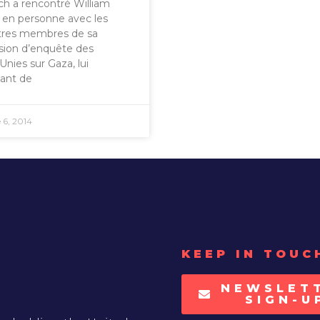
h a rencontré William
 en personne avec les
tres membres de sa
ion d’enquête des
Unies sur Gaza, lui
ant de
6, 2014
KEEP IN TOUC
NEWSLET
SIGN-U