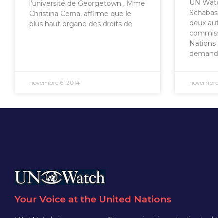
UN Watc
l’université de Georgetown , Mme
Schabas
Christina Cerna, affirme que le
deux au
plus haut organe des droits de
commiss
Nations 
demand
novembre 6, 2014
novembre 
Your Voice at the United Nations