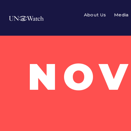
About Us
Media
NOV