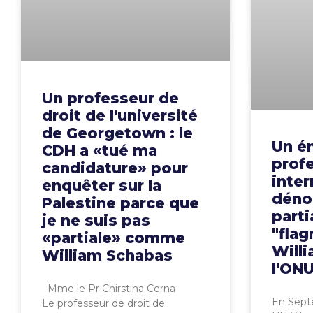
Un professeur de
droit de l'université
de Georgetown : le
Un é
CDH a «tué ma
profe
candidature» pour
inter
enquêter sur la
déno
Palestine parce que
parti
je ne suis pas
"flag
«partiale» comme
Will
William Schabas
l'ON
Mme le Pr Chirstina Cerna
En Sept
Le professeur de droit de