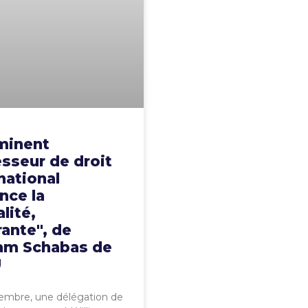
minent
sseur de droit
national
nce la
alité,
rante", de
iam Schabas de
U
embre, une délégation de