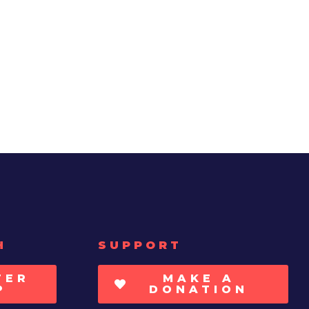
H
SUPPORT
TER
MAKE A
P
DONATION