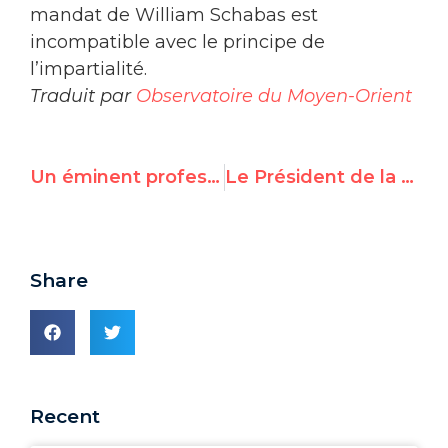
mandat de William Schabas est
incompatible avec le principe de
l’impartialité.
Traduit par
Observatoire du Moyen-Orient
Un éminent professeur de droit international dénonce la partialité, "flagrante", de William Schabas de l'ONU
Le Président de la Confédération suisse répond au pourvoi des transfuge de Corée du Nord : les comptes bancaires du régime ne seront pas gelés à moins que l'ONU ne le demande
Share
Recent