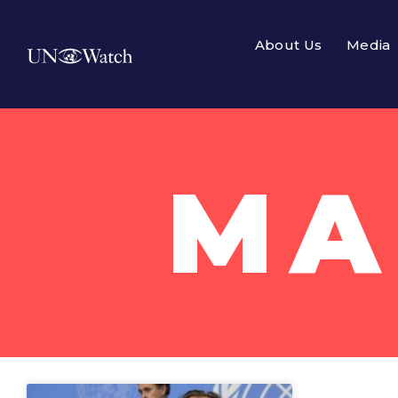
About Us
Media
MA