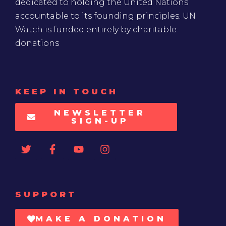
dedicated to holding the United Nations
accountable to its founding principles. UN
Watch is funded entirely by charitable
donations
KEEP IN TOUCH
NEWSLETTER
SIGN-UP
SUPPORT
MAKE A DONATION