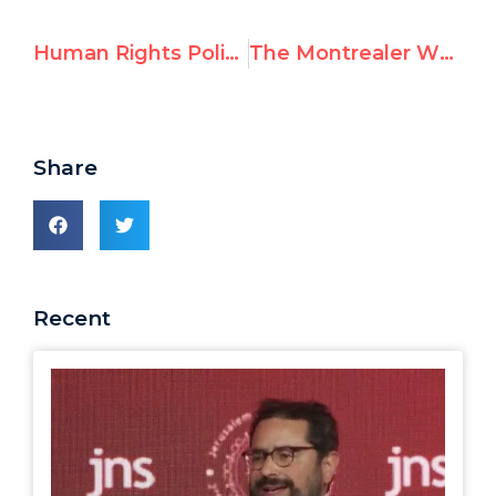
Human Rights Politicized at UN: Hillel Neuer on CTV
The Montrealer Who Makes the UN Tremble
Share
Recent