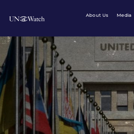
About Us
Media