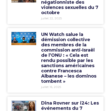
négationniste des
violences sexuelles du 7
octobre
juillet 22, 2025
UN Watch salue la
démission collective
des membres de la
commission anti-Israël
de l’ONU : « Cela est
rendu possible par les
sanctions américaines
contre Francesca
Albanese – les dominos
tombent »
juillet 16, 2025
Dina Rovner sur i24: Les
événements du 7