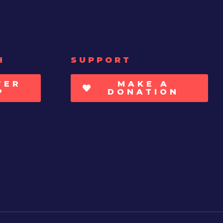
H
SUPPORT
TER
MAKE A
P
DONATION