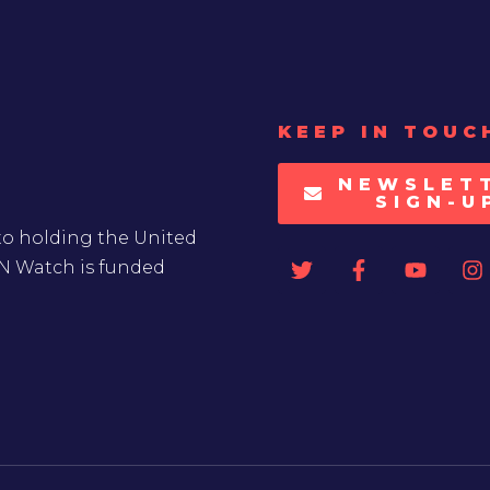
KEEP IN TOUC
NEWSLET
SIGN-U
to holding the United
UN Watch is funded