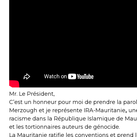
Mr. Le Président,
C’est un honneur pour moi de prendre la par
Merzough et je représente IRA-Mauritanie
,
une
racisme dans la République Islamique de Mauri
et les tortionnaires auteurs de génocide.
La Mauritanie ratifie les conventions et prend