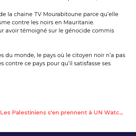
 de la chaine TV Mourabitoune parce qu’elle
isme contre les noirs en Mauritanie.
our avoir témoigné sur le génocide commis
es du monde, le pays où le citoyen noir n’a pas
contre ce pays pour qu’il satisfasse ses
Les Palestiniens s'en prennent à UN Watch suite au report de la nomination du Rapporteur Spécial sur la Palestine