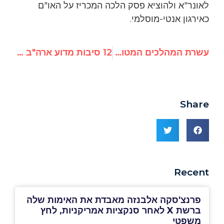
לאונר"א ולהוציא פסק הלכה המכריז על האו"ם
כאירגון אנטי-מוסלמי.
עשרת המהלכים המטורפים של האו"ם נגד ישראל לשנת 2016
12 סיבות מדוע ארה"ב הייתה צריכה להטיל וטו על החלטה 2334 של האו"ם
Share
Recent
פרנצ'סקה אלבנזה מאבדת את האימות שלה
ברשת X לאחר סנקציות אמריקניות, לחץ
משפטי