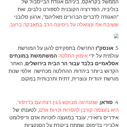
הממשל בקראקס, ביניהם אגודת הבייסבול של
בוליביה, הפדרציה הקובנית לספורט כלבים, ואת
"האגודה לדברים הברורים מאליהם", ארגון סלובני
ששיבח את ונצואלה על ניסיונה הרב במאבקה ברעב
.
5.
אונסק"ו
התרשלו בתפקידם להגן על המורשת
עולמית על ידי
אימוץ החלטה
המשתמשת במונחים
אסלאמיים בלבד עבור הר הבית בירושלים
, האתר
הקדוש ביותר ביהדות. ההחלטה מכחישה אלפי שנות
מורשת יהודית ונוצרית, דתית ותרבותית במקום.
4.
סודאן
,
שמנהיגה מבוקש בגין רצח עם בדרפור,
היא בעצמה קורבן להפרות זכויות אדם
, לטענתו של
אידריס ג'זאירי, עובד במועצה לזכויות אדם ודיפלומט
אלג'ירי בדימוס, שמתח ביקורת על הסנקציות