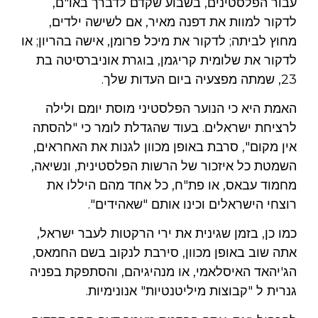
עבור הפלסטינים, בשבוע שקדם לדברך באו"ם,
לדקור למוות את דפנה מאיר, אם לשישה ילדים,
מחוץ לביתה; לדקור את מיכל פרומן, אישה בהריון; או
לדקור את שלומית קריגמן, בוגרת אוניברסיטה בת
23, שמתה מפצעיה ביום העדות שלך.
האמת היא כי הנוער הפלסטיני מוסת יומם ולילה
לרציחת ישראלים. בעוד שהגדלת לומר כי "להסתה
אין מקום", סרבת באופן מכוון לגנות את האחראים,
השמטת כל איזכור של הרשות הפלסטינית, ונשיאה,
מחמוד עבאס, או פת"ח, כל אחד מהם היללו את
רוצחי הישראלים וכינו אותם "שאהידים".
כמו כן, בזמן שגינית את ירי הרקטות לעבר ישראל,
אתה שוב באופן מכוון, סירבת לנקוב בשם החמאס,
הג'יהאד האיסלאמי, או מנהיגיהם, והסתפקת בפניה
גנרית ל "קבוצות מיליטנטיות" אנונימיות.