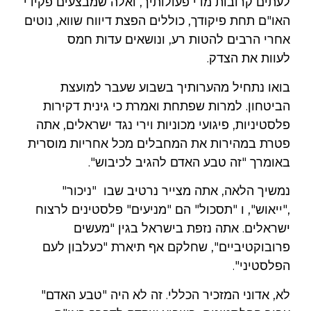
לעתים קרובות מדי פעולותיך, ואלה שמבצעים פקידי
האו"ם תחת פיקודך, כוללים הפצת דיווח שווא, נוטים
אחרי הרבים להטות רע, ונושאים עדות חמס
לעוות את הצדק.
בואו נתחיל מהערותיך בשבוע שעבר למועצת
הביטחון. למרות שפתחת ואמרת כי גינית דקירות
פלסטיניות, פיגועי מכוניות וירי נגד ישראלים, אתה
פטרת במהירות את המחבלים מכל אחריות מוסרית
באומרך "זה טבע האדם להגיב לכיבוש".
נמשיך הלאה, אתה מצייר נרטיב שבו "ניכור"
,"ייאוש", ו "תסכול" הם "מניעים" פלסטינים לרצוח
ישראלים. אתה נזפת בישראל בגין "מעשים
פרובוקטיביים", שחלקם אף תיארת "כעלבון לעם
הפלסטיני".
לא, אדוני המזכיר הכללי. זה לא היה "טבע האדם"