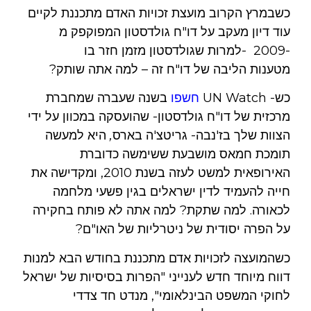
כשבמרץ הקרוב מועצת זכויות האדם מתכננת לקיים
עוד דיון מעקב על דו"ח גולדסטון המפוקפק מ
-2009 -למרות שגולדסטון מזמן חזר בו
מטענות הליבה של דו"ח זה – למה אתה שותק?
כש- UN Watch
חשפו
בשנה שעברה שמחברת
מרכזית של דו"ח גולדסטון- שהועסקה במכוון על ידי
הצוות שלך בז'נבה- גריטצ'ה בארס
,
היא למעשה
תומכת חמאס מושבעת ששימשה כדוברת
האירופאית למשט לעזה בשנת 2010, ומקדישה את
חייה להעמיד לדין ישראלים בגין פשעי מלחמה
לכאורה. למה שתקת? למה אתה לא פותח בחקירה
על הפרה יסודית של ניטרליות של האו"ם?
כשהמועצה לזכויות אדם מתכננת בחודש הבא למנות
דווח מיוחד חדש לענייני "הפרות בסיסיות של ישראל
לחוקי המשפט הבינלאומי", מנדט חד צדדי