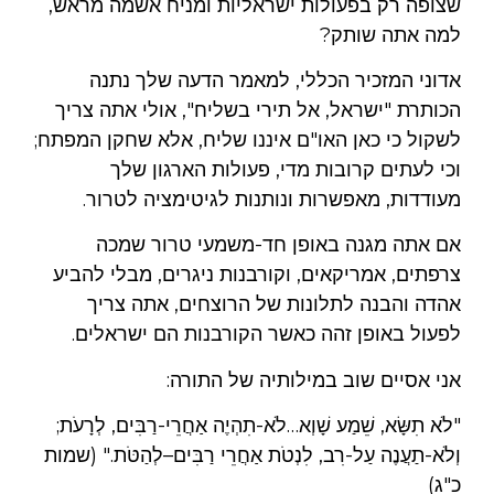
שצופה רק בפעולות ישראליות ומניח אשמה מראש,
למה אתה שותק?
אדוני המזכיר הכללי, למאמר הדעה שלך נתנה
הכותרת "ישראל, אל תירי בשליח", אולי אתה צריך
לשקול כי כאן האו"ם איננו שליח, אלא שחקן המפתח;
וכי לעתים קרובות מדי, פעולות הארגון שלך
מעודדות, מאפשרות ונותנות לגיטימציה לטרור.
אם אתה מגנה באופן חד-משמעי טרור שמכה
צרפתים, אמריקאים, וקורבנות ניגרים, מבלי להביע
אהדה והבנה לתלונות של הרוצחים, אתה צריך
לפעול באופן זהה כאשר הקורבנות הם ישראלים.
אני אסיים שוב במילותיה של התורה:
"לֹא תִשָּׂא, שֵׁמַע שָׁוְא…לֹא-תִהְיֶה אַחֲרֵי-רַבִּים, לְרָעֹת;
וְלֹא-תַעֲנֶה עַל-רִב, לִנְטֹת אַחֲרֵי רַבִּים–לְהַטֹּת." (שמות
כ"ג)