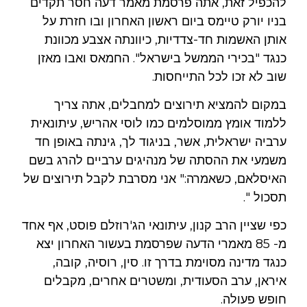
להכפיל זאת, אתה פרסמת מאמר דעה חסר תקדים
בניו יורק טיימס ביום ראשון האחרון ובו חזרת על
אותן האשמות חד-צדדיות, כיוונתה אצבע מכוונת
כנגד "בכירי הממשל בישראל". החמאס ואבו מאזן
שוב לא זכו לכל התייחסות.
במקום להמציא תירוצים למחבלים, אתה צריך
ללמוד אומץ ממוסלמים כמו לוסי אהריש, עיתונאית
ערביה ישראלית, אשר, בניגוד לך, גינתה באופן חד
משמעי את ההסתה של מנהיגים ערביים להרג בשם
האיסלאם, כשאמרה:" אני מסרבת לקבל תירוצים של
תסכול ".
כפי שציין הרב קנון, עיתונאי הג'רוזלם פוסט, אף אחד
מ- 85 מאמרי הדעה שפרסמת בעשור האחרון יצא
כנגד מדינה מסוימת בדרך זו. סין, רוסיה, קובה,
איראן, ערב הסעודית, ומשטרים אחרים, מקבלים
חופש פעולה.