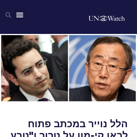
הלל נוייר במכתב פתוח
לבאן קי-מון על טרור ו"טבע