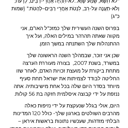
"לֹא תִשָּׂא, שֵׁמַע שָׁוְא…לֹא-תִהְיֶה אַחֲרֵי-רַבִּים, לְרָעֹת;
וְלֹא-תַעֲנֶה עַל-רִב, לִנְטֹת אַחֲרֵי רַבִּים–לְהַטֹּת." (שמות
כ"ג)
בפרוס השנה העשירית שלך כמזכ"ל האו"ם, אני
מקווה שאתה תהרהר במילים האלה, ועל איך
ההתנהלות שלך השתנתה במשך הזמן.
שכן אני זוכר, שבמהלך השנה הראשונה שלך
במשרד, בשנת 2007, בצורה מעוררת הערצה
מתחת ביקורת על מועצת זכויות האדם, לאחר שזו
החליטה לבודד לצמיתות את ישראל תחת סעיף
מיוחד בסדר היום שלה בכל אחת מישיבותיה. אתה
ננזפת על ידי קבוצה איסלמית חזקה בת 56 קולות.
היום, אולי בגלל שנעקצת על ידי נזיפות כאלה
מהרבים השולטים בארגון שלך- כולל 120 המדינות
הבלתי מזדהות, שעכשיו נתונות בראשות איראן –