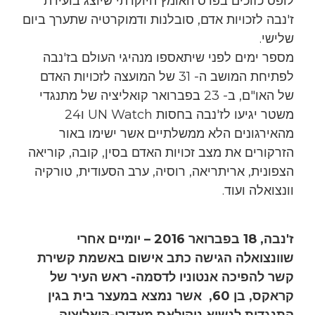
לופס כזוכים בפרס האומץ היוקרתי שיוצג בועידת
ז'נבה לזכויות אדם, סובלנות ודמוקרטיה שתערך ביום
שלישי.
מספר ימים לפני שיתאספו מנהיגי העולם בז'נבה
לפתיחת המושב ה- 31 של המועצה לזכויות האדם
של האו"ם, ב- 23 בפברואר קואליציה של מתנגדי
משטר יגיעו לז'נבה בחסות UN Watch ו24
מהאירגונים הלא ממשלתיים אשר ישימו באור
הזרקורים את מצב זכויות האדם בסין, קובה, קוריאה
הצפונית, אריתריאה, רוסיה, ערב הסעודית, טורקיה
וונצואלה ועוד.
ז'נבה, 18 בפברואר 2016 – יומיים אחרי
שוונצואלה הגישה כתב אישום באשמת קשירת
קשר להפיכה אנטוניו לדסמה- ראש העיר של
קראקס, בן 60, אשר נמצא במעצר בית בגין
התנגדות לנשיא ניקולאס מאדורו-קואליציה