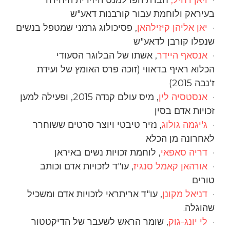
בעיראק ולוחמת עבור קורבנות דאע"ש
·
יאן אליהן קיזילהאן
, פסיכולוג גרמני שמטפל בנשים
שנפלו קורבן לדאע"ש
·
אנסאף היידר
, אשתו של הבלוגר הסעודי
הכלוא ראיף בדאווי (זוכה פרס האומץ של ועידת
ז'נבה 2015)
·
אנסטסיה לין
, מיס עולם קנדה 2015, ופעילה למען
זכויות אדם בסין
·
ג'יגמה גולוג
, נזיר טיבטי ויוצר סרטים ששוחרר
לאחרונה מן הכלא
·
דריה סאפאי
, לוחמת זכויות נשים באיראן
·
אורהאן קאמל סנגיז
, עו"ד לזכויות אדם וכותב
טורים
·
דניאל מקונן
, עו"ד אריתראי לזכויות אדם ומשכיל
שהוגלה.
·
לי יונג-גוק
, שומר הראש לשעבר של הדיקטטור