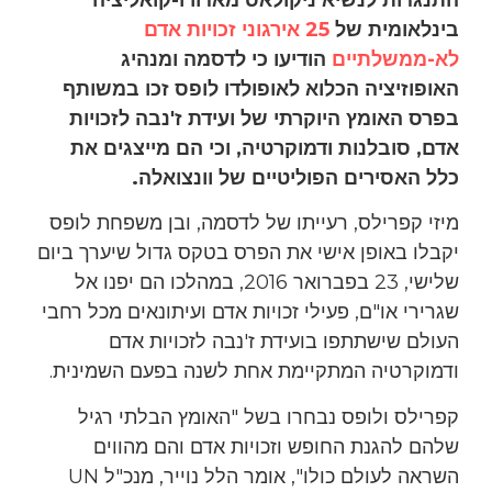
בינלאומית של
25 אירגוני זכויות אדם
לא-ממשלתיים
הודיעו כי לדסמה ומנהיג
האופוזיציה הכלוא לאופולדו לופס זכו במשותף
בפרס האומץ היוקרתי של ועידת ז'נבה לזכויות
אדם, סובלנות ודמוקרטיה, וכי הם מייצגים את
כלל האסירים הפוליטיים של וונצואלה.
מיזי קפרילס, רעייתו של לדסמה, ובן משפחת לופס
יקבלו באופן אישי את הפרס בטקס גדול שיערך ביום
שלישי, 23 בפברואר 2016, במהלכו הם יפנו אל
שגרירי או"ם, פעילי זכויות אדם ועיתונאים מכל רחבי
העולם שישתתפו בועידת ז'נבה לזכויות אדם
ודמוקרטיה המתקיימת אחת לשנה בפעם השמינית.
קפרילס ולופס נבחרו בשל "האומץ הבלתי רגיל
שלהם להגנת החופש וזכויות אדם והם מהווים
השראה לעולם כולו", אומר הלל נוייר, מנכ"ל UN