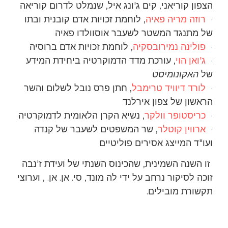
הצפון קוריאני, קים ג'ונג איל, שנמלט לדרום קוריאה
·
רוזה מריה פאיה
, לוחמת זכויות אדם קובנית ובתו
של מתנגד המשטר לשעבר אוסוולדו פאיה
·
פולינה נמירובסקיה
, לוחמת זכויות אדם ברוסיה
·
ג'ואן הוי
, עורכת מדד הדמוקרטיה ביחידת המידע
של
האקונומיסט
·
לורד דיוויד טרימבל
, חתן פרס נובל לשלום והשר
הראשון של צפון אירלנד
·
כריסטופר וולקר
, נשיא הקרן הלאומית לדמוקרטיה
·
ארווין קוטלר
, שר המשפטים לשעבר של קנדה
ועו"ד המייצג אסירים פוליטיים
זו השנה השמינית, שהכינוס השנתי של ועידת ז'נבה
זוכה לסיקור נרחב על ידי לה מונד, סי. אן. אן. , וערוצי
תקשורת מובילים.