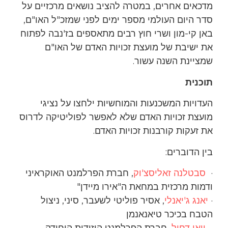
מדכאים אחרים, במטרה להציב נושאים מרכזיים על
סדר היום העולמי מספר ימים לפני שמזכ"ל האו"ם,
באן קי-מון ושרי חוץ רבים מתאספים בז'נבה לפתוח
את ישיבת של מועצת זכויות האדם של האו"ם
שמציינת השנה עשור.
תוכנית
העדויות המשכנעות והמוחשיות ילחצו על נציגי
מועצת זכויות האדם שלא לאפשר לפוליטיקה לדרוס
את זעקות קורבנות זכויות האדם.
בין הדוברים:
·
סבטלנה זאליסצ'וק
, חברת הפרלמנט האוקראיני
ודמות מרכזית במחאת ה"אירו מיידן"
·
יאנג ג'יאנלי
, אסיר פוליטי לשעבר, סיני, ניצול
הטבח בכיכר טיאנאנמן
·
ויאן דחיל,
חברת הפרלמנט היזידית היחידה