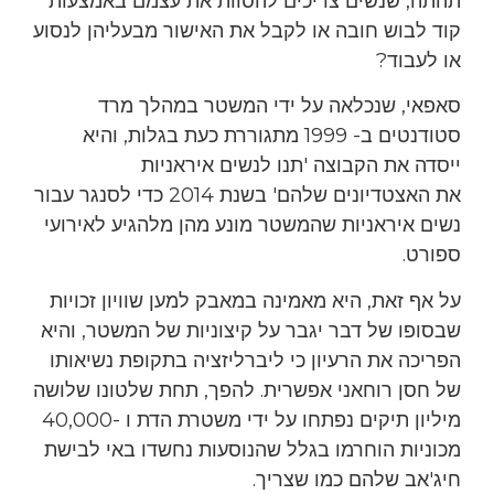
תהתה, שנשים צריכים להסוות את עצמם באמצעות
קוד לבוש חובה או לקבל את האישור מבעליהן לנסוע
או לעבוד?
סאפאי, שנכלאה על ידי המשטר במהלך מרד
סטודנטים ב- 1999 מתגוררת כעת בגלות, והיא
ייסדה את הקבוצה 'תנו לנשים איראניות
את האצטדיונים שלהם' בשנת 2014 כדי לסנגר עבור
נשים איראניות שהמשטר מונע מהן מלהגיע לאירועי
ספורט.
על אף זאת, היא מאמינה במאבק למען שוויון זכויות
שבסופו של דבר יגבר על קיצוניות של המשטר, והיא
הפריכה את הרעיון כי ליברליזציה בתקופת נשיאותו
של חסן רוחאני אפשרית. להפך, תחת שלטונו שלושה
מיליון תיקים נפתחו על ידי משטרת הדת ו -40,000
מכוניות הוחרמו בגלל שהנוסעות נחשדו באי לבישת
חיג'אב שלהם כמו שצריך.