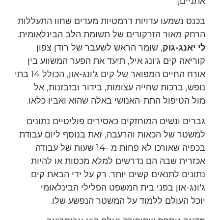
אתניים).
בכנס נשמעו עדויות דרמטיות מעדים שחוו התעללות
הרחק מאור הזרקורים של תשומת הלב הבינלאומית.
לי יאנג-גוק
, שומר הראש לשעבר של רודן צפון
קוריאה קים ג'ונג איל, תיעד את הפער המשווע בין
אורח החיים המפואר של קים ג'ונג-און, הכולל 14 בתי
נופש, ברכות שחייה עצומות, בידור ובזבזנות, אל
מול הטיפול התת-האנושי באלה שהוא ואביו כלאו.
גברים ונשים המוחזקים כאסירים פוליטיים נתונים
למשטר של הכאות והרעבה, זאת בנוסף ליום עבודת
בכפיה שאורכו לא פחות מ -14 שעות של עבודה
אכזרית שבה הם נדרשים למלא מכסות או להיות
נתונים לתנאים קשים יותר. רק על ידי הבאת קים
ג'ונג-און בפני בית המשפט הפלילי הבינלאומי
יוכל העולם ללמוד על המשטר הנפשע שלו.