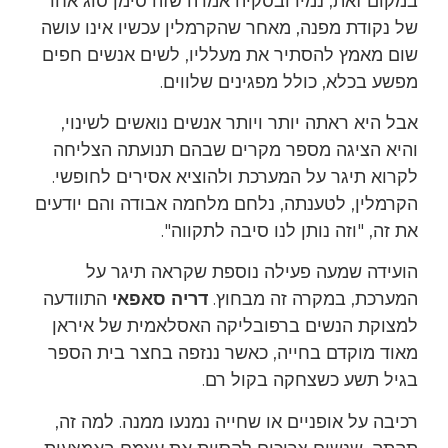
במקום זאת, נמירובסקיה אמרה שזה סימן סוג אחר
של נקודת מפנה, מאחר שהקרמלין עכשיו אינו עושה
שום מאמץ להסתיר את מעלליו, לשים אנשים חפים
מפשע בכלא, כולל מפגינים שלווים.
אבל היא ראתה יותר ויותר אנשים נואשים לשינוי,
והיא הציגה מספר מקרים שבהם תנועתה הצליחה
לקרוא תיגר על המערכת ולהוציא אסירים לחופשי.
הקרמלין, לטענתה, נלחם מלחמה אבודה והם יודעים
את זה, "וזה נותן לנו סיבה לתקווה".
הועידה שמעה פעילה נוספת שקראה תיגר על
המערכת, במקרה זה מבחוץ.
דריה סאפאי
התוודעה
למצוקת הנשים ברפובליקה האסלאמית של איראן
מאוד מוקדם בחייה, כאשר ננזפה בחצר בית הספר
בגיל תשע כשצחקה בקול רם.
רכיבה על אופניים או שחייה נמנעו ממנה. למה זה,