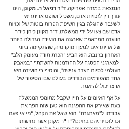
מדינה נוספת שסיפורה נעלם היא אריתריאה,
הנמצאת במזרח אפריקה.
ד"ר דניאל ר. מקונן
, הינו
עורך דין לזכויות אדם, משכיל ושופט אריתריאי
לשעבר שהוגלה בגין חשיפת הפרות בוטות של זכויות
אדם שבוצעו על ידי ממשלתו. ד"ר מקונן כיהן כיו"ר
הוועדה המתאמת שארגנה את הועידה הגדולה ביותר
של אריתראים למען דמוקרטיה, שהתקיימה ביוני
האחרון בז'נבה. הוא הביע "הכרת תודה מעומק הלב"
למארגני הפסגה על ההזדמנות להשתתף "במאבק
העולמי לסיום העדר ענישה", והוסיף כי הועידה היא
אחד מהפורמים הבודדים בעולם שבו הסיפור של
ארצו יכול להיאמר.
על אף האיומים על חייו שקבל מתומכי הממשלה
בעת שאירגן את ההפגנה הוא טען שזה הפך את
עבודתו ל"מאתגרת". הוא שאל את הקהל, "מי אי פעם
זכו לזכויותיהם בחינם?" ד"ר מקונן אשר נחישותו