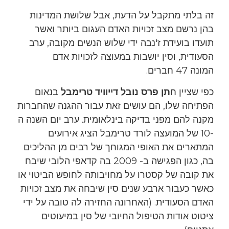
זה בלתי מתקבל על הדעת, אבל שלושת המדינות
בהן נרשם מצב זכויות האדם העגום ביותר ואשר
תועדו בועידת ז'נבה ידי שלוש הנשים מקובה, ערב
הסעודית, וסין יושבות במעוצה לזכויות אדם
המונה 47 חברים.
כפי שציין ח
תן פרס נובל דייוויד טרימבל
בנאום
הפתיחה שלו, הם עושים זאת עבור ההגנה שהחברות
מקנה להם מפני בדיקה בינלאומית. ערב יום השנה ה
-10 של המועצה לורד טרימבל הציג אירועים
המתארים את האופי המגוחך של רבים מן ההליכים
בה, כגון הפגישה ב- 2009 בה קדאפי הלובי שיבח
את קובה של קסטרו על מחויבותה לחופש הביטוי או
כאשר כעבור ארבע שנים סין שיבחה את מצב זכויות
האדם הסעודית. (האחרונה החזירה לה טובה על ידי
ציטוט אודות הטיפול החיובי של סין במיעוטים