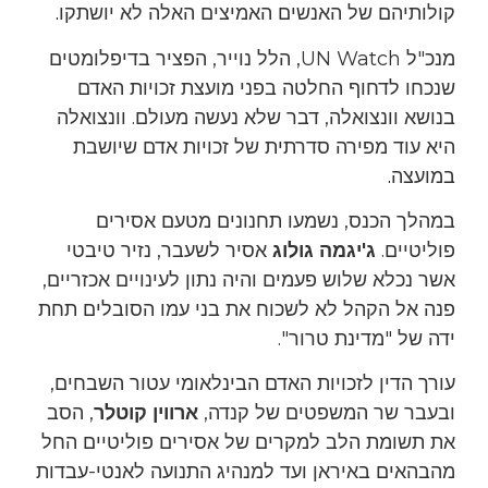
קולותיהם של האנשים האמיצים האלה לא יושתקו
.
מנכ"ל UN Watch, הלל נוייר, הפציר בדיפלומטים
שנכחו לדחוף החלטה בפני מועצת זכויות האדם
בנושא וונצואלה, דבר שלא נעשה מעולם. וונצואלה
היא עוד מפירה סדרתית של זכויות אדם שיושבת
במועצה
.
במהלך הכנס, נשמעו תחנונים מטעם אסירים
פוליטיים.
ג'יגמה גולוג
אסיר לשעבר, נזיר טיבטי
אשר נכלא שלוש פעמים והיה נתון לעינויים אכזריים,
פנה אל הקהל לא לשכוח את בני עמו הסובלים תחת
ידה של "מדינת טרור".
עורך הדין לזכויות האדם הבינלאומי עטור השבחים,
ובעבר שר המשפטים של קנדה,
ארווין קוטלר
, הסב
את תשומת הלב למקרים של אסירים פוליטיים החל
מהבהאים באיראן ועד למנהיג התנועה לאנטי-עבדות