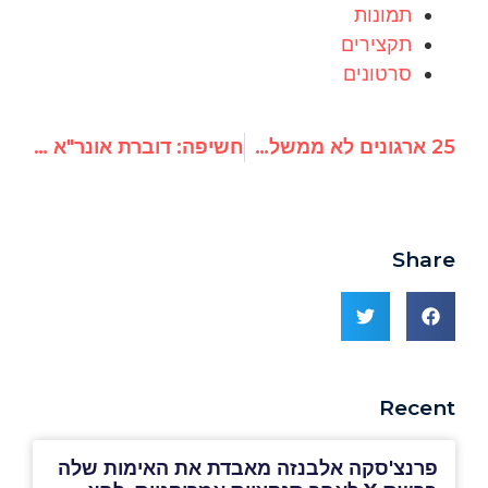
תמונות
תקצירים
סרטונים
25 ארגונים לא ממשלתיים ובראשם UN Watch הכריזו על פרס האומץ לועידת ז'נבה 2016
חשיפה: דוברת אונר"א סגרה את חשבון הטוויטר שלה בעקבות ציוץ אנטי- ישראלי
Share
Recent
פרנצ'סקה אלבנזה מאבדת את האימות שלה