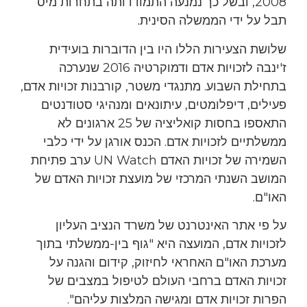
2008, ובשל כך נמנעה התמודדותה בתחרות מיס
תבל על ידי הממשלה הסינית
.
שלושת הצעירות הללו היו בין הדוברות בועידית
ז'ינבה לזכויות אדם ודמוקרטיה 2016 שנערכה
בתחילת השבוע. מתנגדי משטר, קורבנות זכויות אדם,
פעילים, דיפלומטים, עיתונאים ומנהיגי סטודנטים
התאספו בחסות קואליציה של 25 ארגונים לא
ממשלתיים לזכויות אדם. הכנס אורגן על ידי כלבי
השמירה של זכויות האדם UN Watch ערב פתיחת
המושב השנתי המרכזי של מועצת זכויות האדם של
האו"ם.
על פי אתר האינטרנט של משרד הנציב העליון
לזכויות אדם, המועצה היא "גוף בין-ממשלתי בתוך
מערכת האו"ם האחראי לחיזוק, קידום והגנה על
זכויות האדם ברחבי העולם לטיפול במצבים של
הפרות זכויות אדם ומגישה המלצות עליהם".