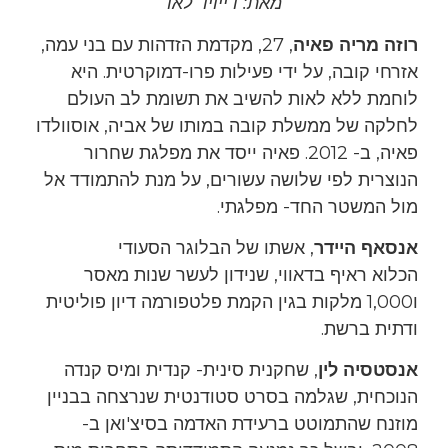
מאת: דייויד לאו
רוזה מריה פאיה
, 27, מקדמת הזדהות עם בני עמה,
אזרחי קובה, על ידי פעילות פרו-דמוקרטית. היא
לוחמת ללא לאות להשיב את תשומת לב העולם
לחלקה של ממשלת קובה במותו של אביה, אוסוולדו
פאיה, ב- 2012. פאיה ייסד את מפלגת שחרור
הנוצרית לפי שלושה עשורים, על מנת להתמודד אל
מול המשטר החד- מפלגתי.
אנסאף היידר
, אשתו של הבלוגר הסעודי
הכלוא ראיף בדאווי, שנידון לעשר שנות מאסר
ו1,000 מלקות בגין הקמת פלטפורמה דיון פוליטית
ודתית ברשת.
אנסטסיה לין
, שחקנית סינית- קנדית ומיס קנדה
הנוכחית, שגלמה בסרט סטודנטית שנרצחה בבניין
מוזנח שהתמוטט ברעידת האדמה בסיצ'ואן ב-