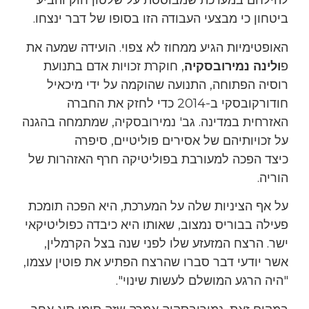
להילחם במערכת שמבוססת על שלטון חוק והביע
ביטחון כי מבצעי העבודה הזו בסופו של דבר ינצחו.
האופטימיות הגיע ממחוז לא צפוי. הועידה שמעה את
פ
ולינה נמירובסקיה
, חוקרת זכויות אדם בתנועת
רוסיה הפתוחה, התנועה שהוקמה על ידי מיכאיל
חודורקובסקי ב-2014 כדי לחזק את החברה
האזרחית במדינה. גב' נמירובסקיה, שמתמחה בהגנה
על זכויותיהם של אסירים פוליטיים, סיפרה
כיצד הפכה למעורבת בפוליטיקה חרף האזהרות של
הוריה.
על אף הציניות שלה על המערכת, היא הפכה תומכת
פעילה בבוריס נמצוב, שאותו היא כיבדה כפוליטיקאי
ישר. הרצח המזעזע שלו לפני שנה בצל הקרמלין,
אשר יודעי דבר סברו שהרצח הפתיע את פוטין עצמו,
"היה הרגע המושלם לעשות שינוי".