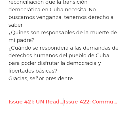
reconciliación que la transición
democrática en Cuba necesita. No
buscamos venganza, tenemos derecho a
saber:
¿Quines son responsables de la muerte de
mi padre?
¿Cuándo se responderá a las demandas de
derechos humanos del pueblo de Cuba
para poder disfrutar la democracia y
libertades básicas?
Gracias, señor presidente.
Issue 421: UN Readies Syrian-Sponsored Resolution Condemning Israel for "Violating Human Rights in the Golan"; UN Watch Takes the Floor
Issue 422: Communist regime lashes out, accuses UN Watch of being "paid for and financed by the U.S government," says it "lacks credibility and legitimacy"