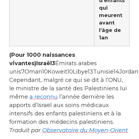
d’enfants
qui
meurent
avant
l’âge de
1an
(Pour 1000 naissances
vivantes)
Israël
3
Émirats arabes
unis7Oman10Koweit10Libye13Tunisie14Jordan
Cependant, malgré ce qui se dit à l’ONU,
le ministre de la santé des Palestiniens lui
même
a reconnu
l’année dernière les
apports d’Israël aux soins médicaux
intensifs des enfants palestiniens et à la
formation des médecins palestiniens.
Traduit par
Observatoire du Moyen-Orient