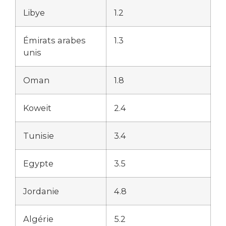
Libye
1.2
Émirats arabes
1.3
unis
Oman
1.8
Koweit
2.4
Tunisie
3.4
Egypte
3.5
Jordanie
4.8
Algérie
5.2