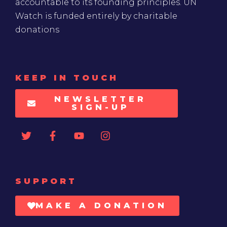
accountable to its founding principles. UN
Watch is funded entirely by charitable
donations
KEEP IN TOUCH
NEWSLETTER
SIGN-UP
SUPPORT
MAKE A DONATION