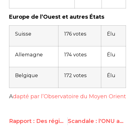
Europe de l’Ouest et autres États
Suisse
176 votes
Élu
Allemagne
174 votes
Élu
Belgique
172 votes
Élu
A
dapté par l’Observatoire du Moyen Orient
Rapport : Des régimes totalitaires sont assurés de rafler des sièges lors de l’élection au Conseil des Droits de l’homme des Nations Unies
Scandale : l'ONU accorde à Maduro une assemblée spéciale avant les élections vénézuéliennes