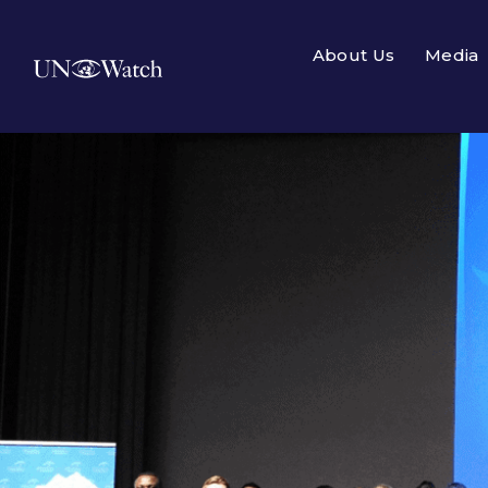
About Us
Media