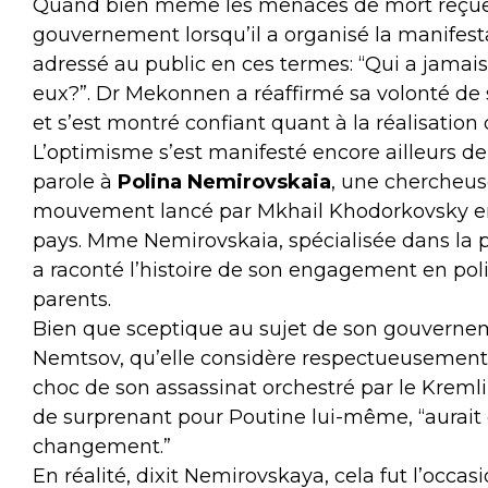
Quand bien même les menaces de mort reçues
gouvernement lorsqu’il a organisé la manifestat
adressé au public en ces termes: “Qui a jamais
eux?”. Dr Mekonnen a réaffirmé sa volonté de 
et s’est montré confiant quant à la réalisation 
L’optimisme s’est manifesté encore ailleurs 
parole à
Polina Nemirovskaia
, une chercheus
mouvement lancé par Mkhail Khodorkovsky en 2
pays. Mme Nemirovskaia, spécialisée dans la pr
a raconté l’histoire de son engagement en pol
parents.
Bien que sceptique au sujet de son gouvernem
Nemtsov, qu’elle considère respectueusemen
choc de son assassinat orchestré par le Kremlin 
de surprenant pour Poutine lui-même, “aurait 
changement.”
En réalité, dixit Nemirovskaya, cela fut l’oc