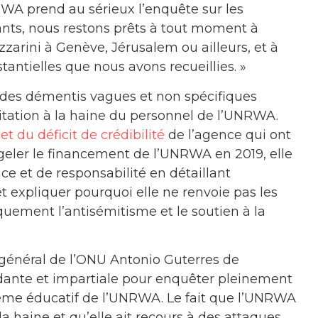
WA prend au sérieux l’enquête sur les
nants, nous restons prêts à tout moment à
zarini à Genève, Jérusalem ou ailleurs, et à
antielles que nous avons recueillies. »
e des démentis vagues et non spécifiques
tation à la haine du personnel de l’UNRWA.
et du déficit de crédibilité
de l’agence qui ont
geler le financement de l’UNRWA en 2019, elle
e et de responsabilité en détaillant
t expliquer pourquoi elle ne renvoie pas les
ement l’antisémitisme et le soutien à la
énéral de l’ONU Antonio Guterres de
nte et impartiale pour enquêter pleinement
tème éducatif de l’UNRWA. Le fait que l’UNRWA
 la haine et qu’elle ait recours à des attaques