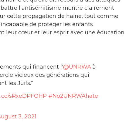
attre l’antisémitisme montre clairement
sur cette propagation de haine, tout comme
st incapable de protéger les enfants
t leur cœur et leur esprit avec une éducation
ments qui financent l'
@UNRWA
à
rcle vicieux des générations qui
t les Juifs.”
/t.co/sRxeDPFOHP
#No2UNRWAhate
ugust 3, 2021