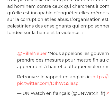
ad hominem contre ceux qui cherchent à comb
qu’elle est incapable d’enquêter elles-même 
sur la corruption et les abus. L’organisation e
palestiniens des enseignants qui empoisonnen
fondée sur la haine et la violence. »
.
@HillelNeuer
"Nous appelons les gouverne
prendre des mesures pour mettre fin au ce
apprennent à haïr et à attaquer violemmen
Retrouvez le rapport en anglais ici:
https:/
pic.twitter.com/D1hWG5lasp
— UN Watch en français (@UNWatch_fr)
A