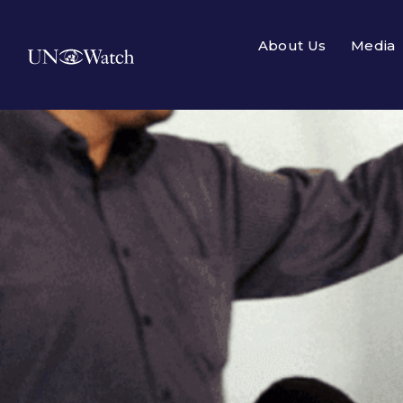
About Us
Media