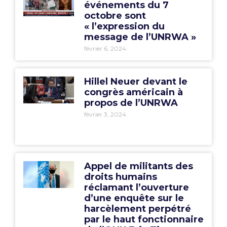
événements du 7
octobre sont
« l’expression du
message de l’UNRWA »
février 6, 2024
Hillel Neuer devant le
congrès américain à
propos de l’UNRWA
février 3, 2024
Appel de militants des
droits humains
réclamant l’ouverture
d’une enquête sur le
harcèlement perpétré
par le haut fonctionnaire