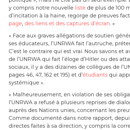
politique », mais ne cite pas un seul exemple.
y compris notre nouvelle
liste
de plus de 100 
d’incitation à la haine, regorge de preuves fac
page
,
des liens et des captures d’écran
. »
« Face aux graves allégations de soutien génér
ses éducateurs, l’UNRWA fait l’autruche, préten
C’est le contraire qui est vrai. Nous savons 
de l’UNRWA qui fait l’éloge d’Hitler ou des at
sociaux, il y a des dizaines de collègues de l’
pages 46, 47, 162 et 195) et d’
étudiants
qui app
systémique ».
« Malheureusement, en violation de ses obliga
l’UNRWA a refusé à plusieurs reprises de dia
auprès des Nations unies, concernant les preuv
Comme documenté dans notre rapport, depuis
directes faites à sa direction, y compris la 