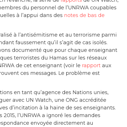
 En revanche, la série de
rapports
de UN Watch,
membres du personnel de l’UNRWA coupables
tuelles à l’appui dans des
notes de bas de
alisé à l’antisémitisme et au terrorisme parmi
dant faussement qu’il s’agit de cas isolés.
et avons documenté que pour chaque enseignant
taques terroristes du Hamas sur les réseaux
UNRWA de cet enseignant (voir le
rapport
aux
rouvent ces messages. Le problème est
tions en tant qu’agence des Nations unies,
loguer avec UN Watch, une ONG accréditée
es d’incitation à la haine de ses enseignants.
 2015, l’UNRWA a ignoré les demandes
correspondance envoyée directement au