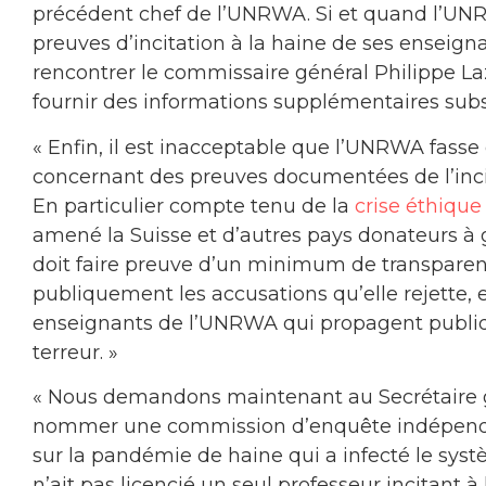
précédent chef de l’UNRWA. Si et quand l’UNR
preuves d’incitation à la haine de ses enseig
rencontrer le commissaire général Philippe Laz
fournir des informations supplémentaires subst
« Enfin, il est inacceptable que l’UNRWA fass
concernant des preuves documentées de l’inci
En particulier compte tenu de la
crise éthique 
amené la Suisse et d’autres pays donateurs à 
doit faire preuve d’un minimum de transparenc
publiquement les accusations qu’elle rejette, e
enseignants de l’UNRWA qui propagent publiqu
terreur. »
« Nous demandons maintenant au Secrétaire g
nommer une commission d’enquête indépenda
sur la pandémie de haine qui a infecté le sys
n’ait pas licencié un seul professeur incitant à