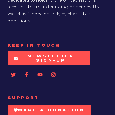
dedicated to holding the United Nations
accountable to its founding principles. UN
Watch is funded entirely by charitable
donations
KEEP IN TOUCH
NEWSLETTER
SIGN-UP
SUPPORT
MAKE A DONATION