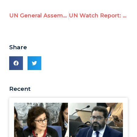
UN General Assembly Chief Appoints Rogues’ Gallery of “Special Senior Advisors”
UN Watch Report: “Shattering the Red Lines: The Durban II Draft Declaration”
Share
Recent