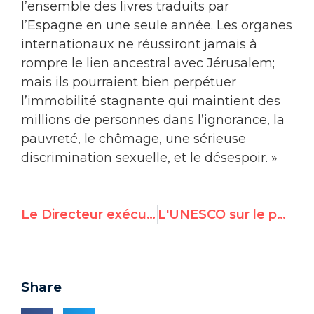
l’ensemble des livres traduits par
l’Espagne en une seule année. Les organes
internationaux ne réussiront jamais à
rompre le lien ancestral avec Jérusalem;
mais ils pourraient bien perpétuer
l’immobilité stagnante qui maintient des
millions de personnes dans l’ignorance, la
pauvreté, le chômage, une sérieuse
discrimination sexuelle, et le désespoir. »
Le Directeur exécutif de UN Watch fait un discours à la Chambre des lords britannique
L'UNESCO sur le point de remettre en question le lien entre les Juifs et le Mur des Lamentations avec un projet de résolution arabe
Share