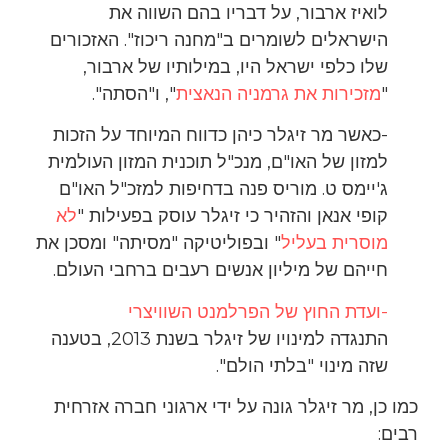
לואיז ארבור, על דבריו בהם השווה את
הישראלים לשומרים ב"מחנה ריכוז". האזכורים
שלו כלפי ישראל היו, במילותיו של ארבור,
"
מזכירות את גרמניה הנאצית
", ו"הסתה".
-כאשר מר זיגלר כיהן כדווח המיוחד על הזכות
למזון של האו"ם, מנכ"ל תוכנית המזון העולמית
ג'יימס ט. מוריס פנה בדחיפות למזכ"ל האו"ם
קופי אנאן והזהיר כי זיגלר עוסק בפעילות "
לא
מוסרית בעליל
" ובפוליטיקה "מסיתה" ומסכן את
חייהם של מיליון אנשים רעבים ברחבי העולם.
-ועדת החוץ של הפרלמנט השוויצרי
התנגדה למינויו של זיגלר בשנת 2013, בטענה
שזה מינוי "בלתי הולם".
כמו כן, מר זיגלר גונה על ידי ארגוני חברה אזרחית
רבים: