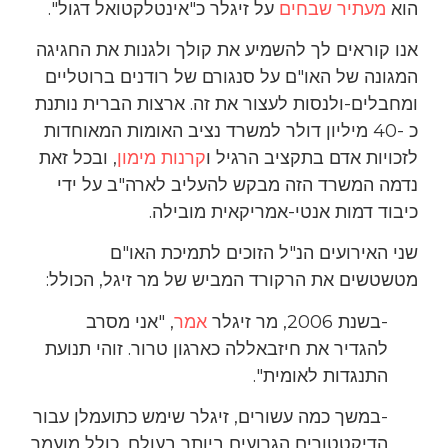
הוא
מעתיר שבחים
על זיגלר כ"אינטלקטואל דגול".
אנו קוראים לך להשמיע את קולך ולגנות את החגיגה
המגונה של האו"ם על סנגורם של רודנים ברוטליים
ומחבלים-ולנסות לעצור את זה. ארצות הברית נותנת
כ -40 מיליון דולר למשרד נציב האומות המאוחדות
לזכויות אדם בתקציב הרגיל ו
קרנות מימון
, ובכל זאת
נדמה המשרד הזה מבקש להעליב לארה"ב על ידי
כיבוד דמות אנטי-אמריקאית מובילה.
שני האירועים הנ"ל הזוכים לתמיכת האו"ם
מטשטשים את הרקורד המביש של מר זיגל, הכולל:
-בשנת 2006, מר זיגלר
אמר
, "אני מסרב
להגדיר את חיזבאללה כארגון טרור. זוהי תנועת
התנגדות לאומית".
-במשך כמה עשורים, זיגלר שימש כתועמלן עבור
הדיקטטורים הגרועים ביותר בעולם, כולל מועמר