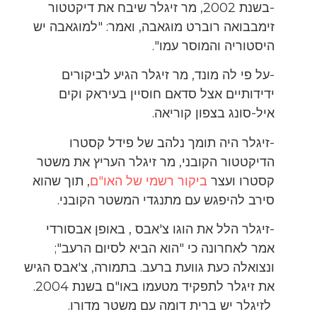
-בשנת 2002, מר זיגלר שיבח את דיקטטור
זימבבואה רוברט מוגאבה, ואמר: "למוגאבה יש
היסטוריה והמוסר עמו".
-על פי לה מונד, מר זיגלר הגיע לביקורים
ידידותיים אצל סדאם חוסיין בעיראק וקים
איל-סונג בצפון קוריאה.
-זיגלר היה תומך נלהב של פידל קסטרו
הדיקטטור הקובני, מר זיגלר העריץ את משטר
קסטרו ועצר
ביקור רשמי של האו"ם
, תוך שהוא
סירב להיפגש עם מתנגדי המשטר הקובני.
-זיגלר הלל את הוגו צ'אבס , באופן אבסורדי
אמר לאחרונה כי "הוא הביא לסיום הרעב";
ונצואלה כעת גוועת ברעב. בתמורה, צ'אבס הגיש
את זיגלר לתפקיד מטעמו באו"ם בשנת 2004.
לזיגלר יש ברית דומה עם משטר מדורו.