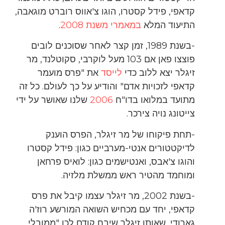
קדאפי, פידל קסטרו, הוגו צ'אווס רוברט מוגאבה,
התיעוד המלא
במאמרי משנת 2008
.
-בשנת 1989, זמן קצר לאחר שסוכנים לובים
פוצצו פאן אם 103 מעל לוקרבי, סקוטלנד, מר
זיגלר יצא ללוב כדי
לייסד
את "פרס מועמר
קדאפי לזכויות אדם" והודיע על כך לעולם. כל זה
מתועד במלואו בדו"ח
2006
שלנו שאושר על ידי
צייטונג נויה צירכר.
-תחת פיקוחו של מר זיגלר, הפרס הוענק
לדיקטטורים אנטי-מערביים כגון: פידל קסטרו
והוגו צ'אבס, ואנטישמים כגון: לואיס פרחאן
ומוחמד מהטיר ראש ממשלת מלזיה.
-בשנת 2002, מר זיגלר עצמו קיבל את פרס
קדאפי, יחד עם מכחיש השואה המורשע רוז'ה
גארודי, שאותו זיגלר שיבח קודם לכן "ממובלי