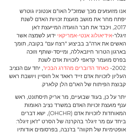
אנו מזועזעים מכך שמזכ"ל האו"ם אנטוניו גוטרש
יפתח מחר את מושב מועצת זכויות האדם לשנת
2017, ויכבד את חבר הוועדה המייעצת ז'אן
זיגלר-
אידיאולוג אנטי-אמריקאי
ידוע לשמצה אשר
האשים את ארה"ב בביצוע "רצח עם" בקובה, תומך
בארגון הטרור חיזבאללה, ומייסד-שותף וזוכה
בפרס מועמר קדאפי לזכויות אדם לשנת
2002-
כאחד הדוברים מהדרג הבכיר
, יחד עם הנציב
העליון לזכויות אדם זייד ראאד אל חוסיין ויושבת ראש
קבוצת הפיתוח של האו"ם הלן קלארק.
יתר על כן, בעוד שבועיים, מר אריק תיסתונט, ראש
ענף מועצת זכויות האדם במשרד נציב האומות
המאוחדות לזכויות אדם (OHCHR), ישא דברים
ביחד עם מר זיגלר בהקרנה של הסרט "ז'אן זיגלר:
אופטימיות של תקווה" בז'נבה, בפרסומים אודותיו