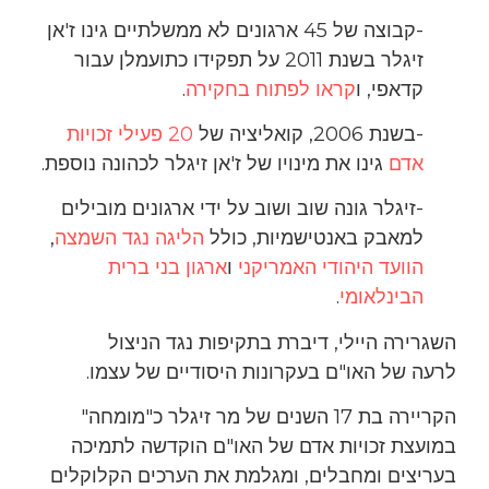
-קבוצה של 45 ארגונים לא ממשלתיים גינו ז'אן
זיגלר בשנת 2011 על תפקידו כתועמלן עבור
קדאפי, ו
קראו לפתוח בחקירה
.
-בשנת 2006, קואליציה של
20 פעילי זכויות
אדם
גינו את מינויו של ז'אן זיגלר לכהונה נוספת.
-זיגלר גונה שוב ושוב על ידי ארגונים מובילים
למאבק באנטישמיות, כולל
הליגה נגד השמצה
,
הוועד היהודי האמריקני
ו
ארגון בני ברית
הבינלאומי
.
השגרירה היילי, דיברת בתקיפות נגד הניצול
לרעה של האו"ם בעקרונות היסודיים של עצמו.
הקריירה בת 17 השנים של מר זיגלר כ"מומחה"
במועצת זכויות אדם של האו"ם הוקדשה לתמיכה
בעריצים ומחבלים, ומגלמת את הערכים הקלוקלים