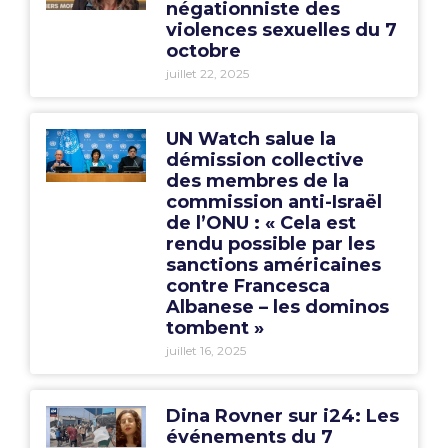
négationniste des
violences sexuelles du 7
octobre
juillet 22, 2025
UN Watch salue la
démission collective
des membres de la
commission anti-Israël
de l’ONU : « Cela est
rendu possible par les
sanctions américaines
contre Francesca
Albanese – les dominos
tombent »
juillet 16, 2025
Dina Rovner sur i24: Les
événements du 7