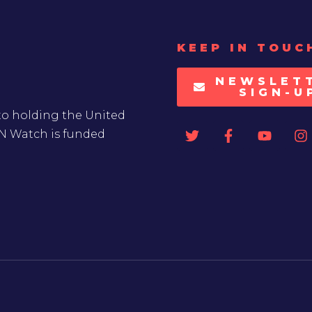
KEEP IN TOUC
NEWSLET
SIGN-U
to holding the United
UN Watch is funded