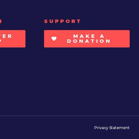
H
SUPPORT
TER
MAKE A
P
DONATION
Privacy Statement