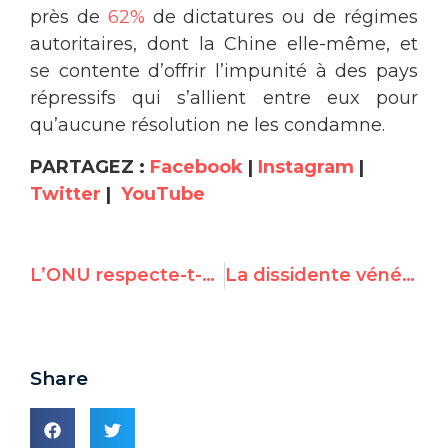
près de
62%
de dictatures ou de régimes
autoritaires, dont la Chine elle-même, et
se contente d’offrir l’impunité à des pays
répressifs qui s’allient entre eux pour
qu’aucune résolution ne les condamne.
PARTAGEZ :
Facebook
|
Instagram
|
Twitter
|
YouTube
L’ONU respecte-t-elle ses principes fondateurs? A vérifier…
La dissidente vénézuélienne Maria Corina Machado s’exprime au CDH pour UN Watch
Share