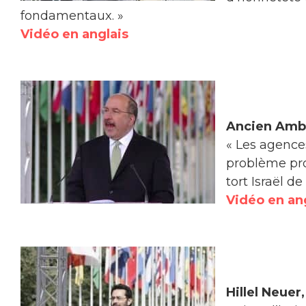
fondamentaux. »
Vidéo en anglais
Ancien Amba
« Les agence
problème pro
tort Israël de
Vidéo en an
Hillel Neue