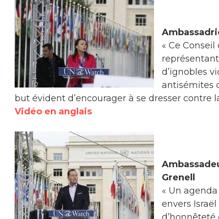
Ambassadric
« Ce Conseil
représentant
d’ignobles v
antisémites 
but évident d’encourager à se dresser contre 
Vidéo en anglais
Ambassadeur
Grenell
« Un agenda 
envers Israë
d’honnêteté 