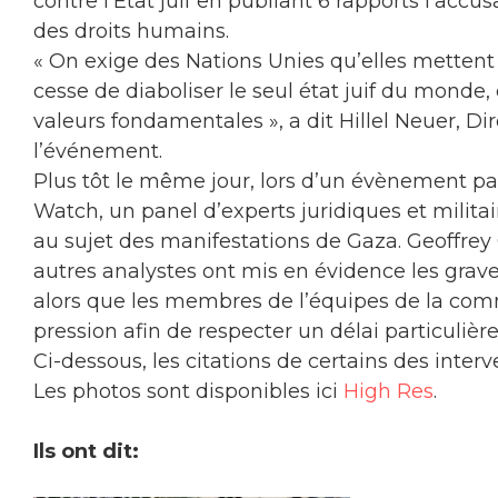
contre l’Etat juif en publiant 6 rapports l’accu
des droits humains.
« On exige des Nations Unies qu’elles mettent fi
cesse de diaboliser le seul état juif du monde,
valeurs fondamentales », a dit Hillel Neuer, D
l’événement.
Plus tôt le même jour, lors d’un évènement p
Watch, un panel d’experts juridiques et milita
au sujet des manifestations de Gaza. Geoffrey C
autres analystes ont mis en évidence les graves
alors que les membres de l’équipes de la com
pression afin de respecter un délai particulièr
Ci-dessous, les citations de certains des interv
Les photos sont disponibles ici
High Res
.
Ils ont dit: