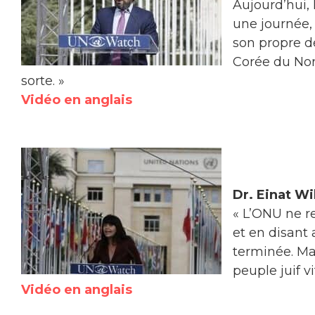
Aujourd’hui, 
une journée,
son propre dé
Corée du Nord
sorte. »
Vidéo en anglais
Dr. Einat Wi
« L’ONU ne r
et en disant 
terminée. Mai
peuple juif vit
Vidéo en anglais