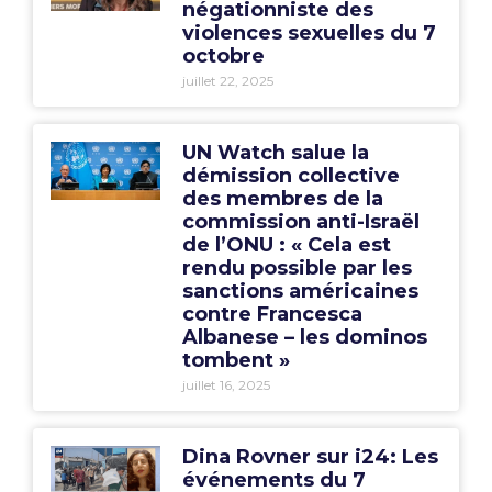
négationniste des
violences sexuelles du 7
octobre
juillet 22, 2025
UN Watch salue la
démission collective
des membres de la
commission anti-Israël
de l’ONU : « Cela est
rendu possible par les
sanctions américaines
contre Francesca
Albanese – les dominos
tombent »
juillet 16, 2025
Dina Rovner sur i24: Les
événements du 7