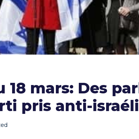
u 18 mars: Des pa
ti pris anti-israél
zed