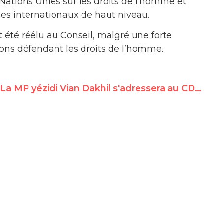
ations Unies sur les droits de l’homme et
ues internationaux de haut niveau.
té réélu au Conseil, malgré une forte
ons défendant les droits de l’homme.
La MP yézidi Vian Dakhil s'adressera au CDH en réponse au rapport sur le génocide