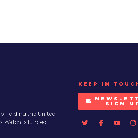
KEEP IN TOUC
NEWSLET
SIGN-U
to holding the United
UN Watch is funded