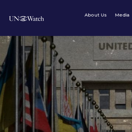
About Us
Media