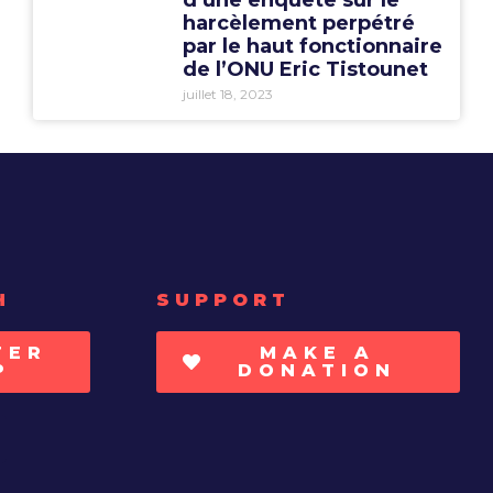
harcèlement perpétré
par le haut fonctionnaire
de l’ONU Eric Tistounet
juillet 18, 2023
H
SUPPORT
TER
MAKE A
P
DONATION