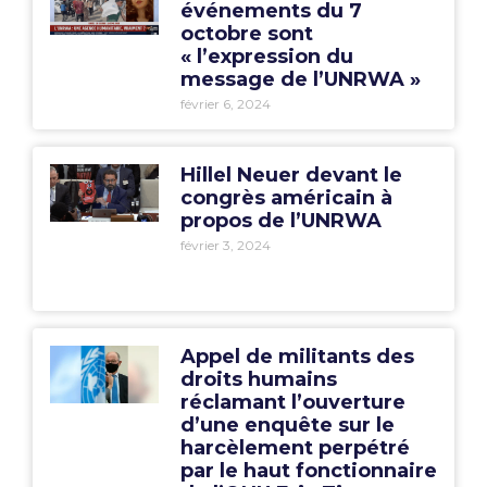
événements du 7
octobre sont
« l’expression du
message de l’UNRWA »
février 6, 2024
Hillel Neuer devant le
congrès américain à
propos de l’UNRWA
février 3, 2024
Appel de militants des
droits humains
réclamant l’ouverture
d’une enquête sur le
harcèlement perpétré
par le haut fonctionnaire