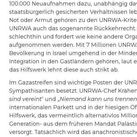
100.000 Neuaufnahmen dazu, unabhängig davon
staatsbürgerlich gesicherten Verhältnissen le
Not oder Armut gehören zu den UNRWA-Kriterie
UNRWA auch das sogenannte Rückkehrrecht. Di
schlechthin und fordert wie keine andere Orga
aufgenommen werden. Mit 7 Millionen UNRWA-
Bevölkerung in Israel umgehend in der Mind
Integration in den Gastländern gehören, laut
das Hilfswerk lehnt diese auch strikt ab.
Im Gazastreifen sind wichtige Posten der U
Sympathisanten besetzt. UNRWA-Chef Krähenbü
sind vereint
“ und „
Niemand kann uns trennen
internationalen Parkett und in der hiesigen Ö
Hilfswerk, das vermeintlich alternativlos Mill
Generation- aus dem früheren Mandat Palästin
versorgt. Tatsächlich wird das anachronistis