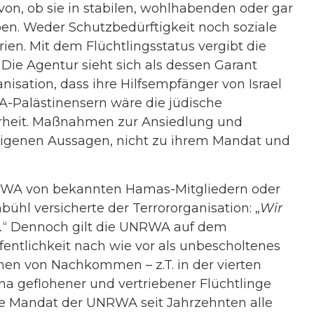
, ob sie in stabilen, wohlhabenden oder gar
ben. Weder Schutzbedürftigkeit noch soziale
n. Mit dem Flüchtlingsstatus vergibt die
e Agentur sieht sich als dessen Garant
nisation, dass ihre Hilfsempfänger von Israel
Palästinensern wäre die jüdische
erheit. Maßnahmen zur Ansiedlung und
 eigenen Aussagen, nicht zu ihrem Mandat und
NRWA von bekannten Hamas-Mitgliedern oder
hl versicherte der Terrororganisation: „
Wir
.
“ Dennoch gilt die UNRWA auf dem
ffentlichkeit nach wie vor als unbescholtenes
ionen von Nachkommen – z.T. in der vierten
a geflohener und vertriebener Flüchtlinge
che Mandat der UNRWA seit Jahrzehnten alle