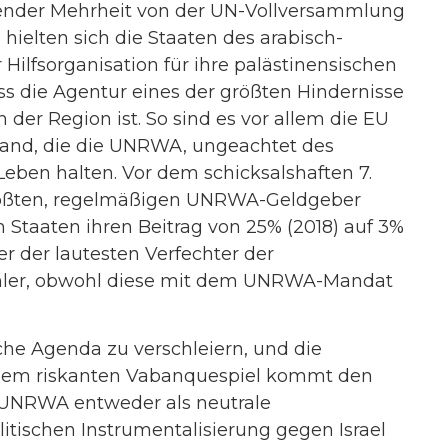
gender Mehrheit von der UN-Vollversammlung
hielten sich die Staaten des arabisch-
Hilfsorganisation für ihre palästinensischen
ass die Agentur eines der größten Hindernisse
er Region ist. So sind es vor allem die EU
hland, die die UNRWA, ungeachtet des
eben halten. Vor dem schicksalshaften 7.
rößten, regelmäßigen UNRWA-Geldgeber
 Staaten ihren Beitrag von 25% (2018) auf 3%
er der lautesten Verfechter der
ahler, obwohl diese mit dem UNRWA-Mandat
che Agenda zu verschleiern, und die
iesem riskanten Vabanquespiel kommt den
e UNRWA entweder als neutrale
olitischen Instrumentalisierung gegen Israel