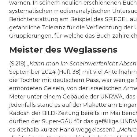
warnen. In seinem neulich erschienenen Buch h
systematischen medienanalytischen Untersu
Berichterstattung am Beispiel des SPIEGEL auf
gefährliche Toleranz für die Verflechtung der
Gruppierungen, für welche das Buch zahlreiche 
Meister des Weglassens
(S.218) „
Kann man im Scheinwerferlicht Absc
September 2024 (Heft 38) mit viel Anteilnahm
die Tochter mit deutschem Pass, war wenige
ermordeten Geiseln, von der israelischen Arm
Meter unter einem Gebäude der UNRWA, das de
jedenfalls stand es auf der Plakette am Eingan
Kadosh der BILD-Zeitung bereits im Mai beric
dürften der Super-GAU für das gefällige UNR
es deshalb kurzer Hand weggelassen? „
Mehrer