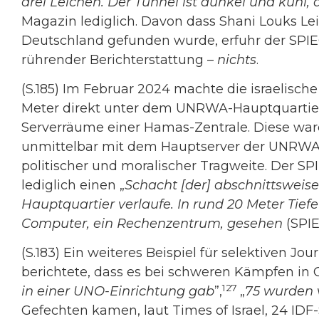
drei Leichen. Der Tunnel ist dunkel und kühl, 
Magazin lediglich. Davon dass Shani Louks 
Deutschland gefunden wurde, erfuhr der SPIEG
rührender Berichterstattung –
nichts
.
(S.185) Im Februar 2024 machte die israelisc
Meter direkt unter dem UNRWA-Hauptquartier 
Serverräume einer Hamas-Zentrale. Diese wa
unmittelbar mit dem Hauptserver der UNRWA 
politischer und moralischer Tragweite. Der SP
lediglich einen „
Schacht [der] abschnittswei
Hauptquartier verlaufe. In rund 20 Meter Tief
Computer, ein Rechenzentrum, gesehen
(SPIE
(S.183) Ein weiteres Beispiel für selektiven Jou
berichtete, dass es bei schweren Kämpfen in 
127
in einer UNO-Einrichtung gab
”,
„
75 wurden v
Gefechten kamen, laut Times of Israel, 24 ID