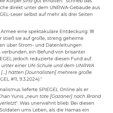
die Körper sind gut erhalten.
“ schrieb das
Leiche direkt unter dem UNRWA-Gebäude aus
EL-Leser selbst auf mehr als drei Seiten
he Armee eine spektakuläre Entdeckung: 18
stieß sie auf große, streng geheime
ren über Strom- und Datenleitungen
verbunden, ein Befund von brisanter
IEGEL jedoch reduzierte diesen Fund auf
se unter einer UN-Schule und dem UNRWA
e […] hätten [Journalisten] mehrere große
GEL #11, 9.3.2024).“
rnalismus lieferte
SPIEGEL
Online als er
Chan Yunis „
neun tote [Gazaner] nach Brand
erletzt
“. Was unerwähnt blieb: Bei diesen
F-Soldaten ums Leben, als die Hamas ein