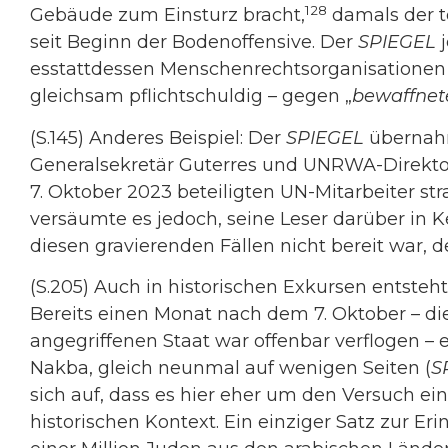
128
Gebäude zum Einsturz bracht,
damals der tö
seit Beginn der Bodenoffensive. Der
SPIEGEL
j
esstattdessen Menschenrechtsorganisationen
gleichsam pflichtschuldig – gegen „
bewaffnet
(S.145) Anderes Beispiel: Der
SPIEGEL
übernahm
Generalsekretär Guterres und UNRWA-Direktor
7. Oktober 2023 beteiligten UN-Mitarbeiter str
versäumte es jedoch, seine Leser darüber in K
diesen gravierenden Fällen nicht bereit war
(S.205) Auch in historischen Exkursen entsteht
Bereits einen Monat nach dem 7. Oktober – d
angegriffenen Staat war offenbar verflogen – 
Nakba, gleich neunmal auf wenigen Seiten (
S
sich auf, dass es hier eher um den Versuch ein
historischen Kontext. Ein einziger Satz zur Er