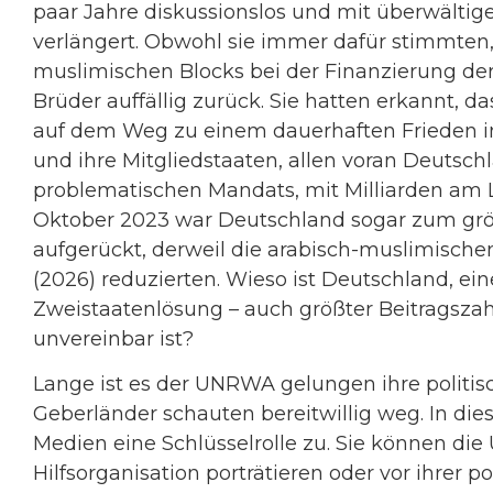
paar Jahre diskussionslos und mit überwälti
verlängert. Obwohl sie immer dafür stimmten, 
muslimischen Blocks bei der Finanzierung der 
Brüder auffällig zurück. Sie hatten erkannt, d
auf dem Weg zu einem dauerhaften Frieden in d
und ihre Mitgliedstaaten, allen voran Deutsc
problematischen Mandats, mit Milliarden am L
Oktober 2023 war Deutschland sogar zum g
aufgerückt, derweil die arabisch-muslimischen
(2026) reduzierten. Wieso ist Deutschland, ein
Zweistaatenlösung – auch größter Beitragsz
unvereinbar ist?
Lange ist es der UNRWA gelungen ihre politis
Geberländer schauten bereitwillig weg. In d
Medien eine Schlüsselrolle zu. Sie können di
Hilfsorganisation porträtieren oder vor ihrer p