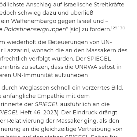
dlichste Anschlag auf israelische Streitkräfte
edoch schwieg dazu und überließ
 ein Waffenembargo gegen Israel und –
129,130
e Palästinensergruppen
“ [sic] zu fordern.
 wiederholt die Beteuerungen von UN-
 Lazzarini, wonach die an den Massakern des
afrechtlich verfolgt würden. Der SPIEGEL
enntnis zu setzen, dass die UNRWA selbst in
, deren UN-Immunität aufzuheben
 durch Weglassen schnell ein verzerrtes Bild.
ie anfängliche Empathie mit dem
erinnerte der
SPIEGEL
ausführlich an die
PIEGEL
Heft 46, 2023). Der Eindruck drängt
er Relativierung der Massaker ging, als den
innerung an die gleichzeitige Vertreibung von