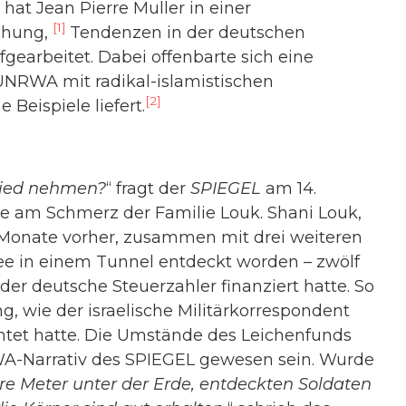
at Jean Pierre Muller in einer
[1]
chung,
Tendenzen in der deutschen
gearbeitet. Dabei offenbarte sich eine
 UNRWA mit radikal-islamistischen
[2]
Beispiele liefert.
hied nehmen?
“ fragt der
SPIEGEL
am 14.
e am Schmerz der Familie Louk. Shani Louk,
 Monate vorher, zusammen mit drei weiteren
ee in einem Tunnel entdeckt worden – zwölf
r deutsche Steuerzahler finanziert hatte. So
g, wie der israelische Militärkorrespondent
htet hatte. Die Umstände des Leichenfunds
WA-Narrativ des SPIEGEL gewesen sein. Wurde
e Meter unter der Erde, entdeckten Soldaten