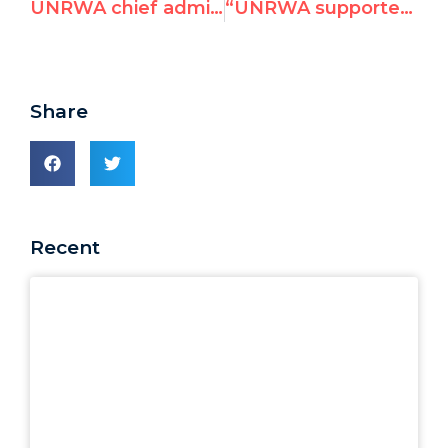
UNRWA chief admits other aid agencies can replace activities, but says Palestinians refuse
“UNRWA supported the Palestinians’ dream of dismantling Israel” — Hillel Neuer on FranceInfo TV debate with UNRWA lawyer
Share
Recent