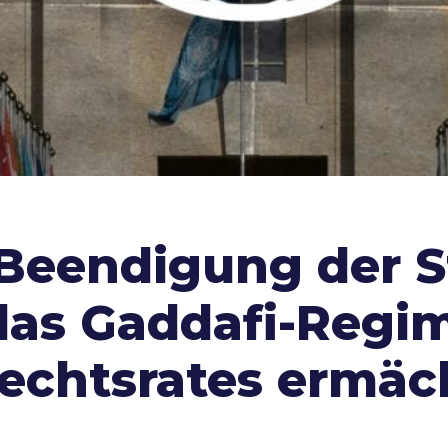
Beendigung der St
 das Gaddafi-Regi
chtsrates ermäc