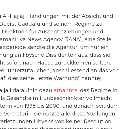
u Al-Hajjaji Handlungen mit der Absicht und
 Oberst Gaddafu und seinem Regime zu
s Direktorin für Aussenbeziehungen und
Jamahiriya News Agency (JANA), eine Stelle,
 Zeitperiode sandte die Agentur, um nur ein
ohung an libysche Dissidenten aus, dass sie
ht sofort nach Hause zurückkehren sollten.
yer unterzutauchen, anschliessend an das von
i dies seine „letzte Warnung“ nannte;
ajjaji daraufhin dazu
ernannte
, das Regime in
 als Gesandte mit unbeschränkter Vollmacht
afterin von 1998 bis 2000, und danach, seit dem
Vertreterin; sie nutzte alle diese Stellungen
erletzungen Libyens von keiner Resolution