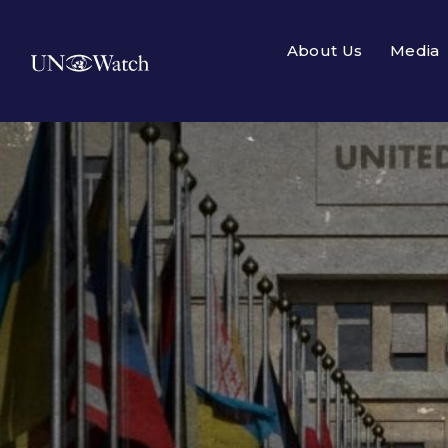
About Us
Media