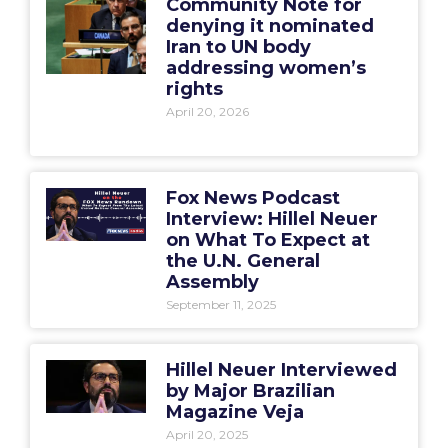
Community Note for
denying it nominated
Iran to UN body
addressing women’s
rights
April 20, 2026
Fox News Podcast
Interview: Hillel Neuer
on What To Expect at
the U.N. General
Assembly
September 11, 2025
Hillel Neuer Interviewed
by Major Brazilian
Magazine Veja
April 20, 2025