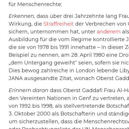
für Menschenrechte;
Erkennen,
dass über drei Jahrzehnte lang Fra
Wirkung, die
Straffreiheit
der Verbrechen von
sichern, unternommen hat, unter
anderem
al
Ausbildung für die vom Regime kontrollierte 
die sie von 1978 bis 1991 innehatte – In dieser
Beispiel zu nennen, am 28. April 1980 eine Dr
„dem Untergang geweiht“ seien, sofern sie nic
Dies bewog zahlreiche in London lebende Lib
JANA ausgesandte Zitat, wonach Oberst Gaddaf
Erinnern daran
dass Oberst Gaddafi Frau Al-H
den Vereinten Nationen in Genf zu vertreten,
von 1992 bis 1998, als stellvertretende Botsch
3. Oktober 2000 als Botschafterin und ständige 
um sicherzustellen, dass die Menschenrechtsv