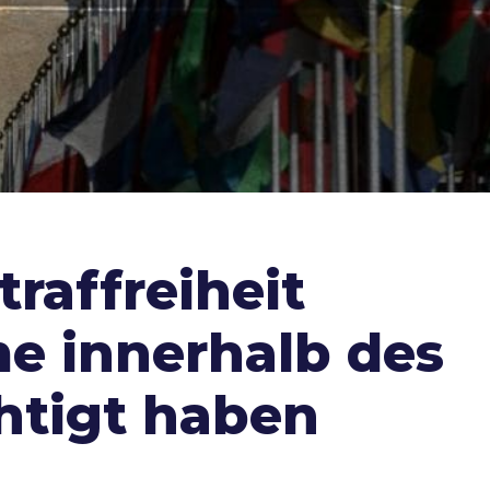
raffreiheit
me innerhalb des
htigt haben