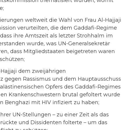
htskommission thematisiert wurden, womit
e;
rungen weltweit die Wahl von Frau Al-Hajjaji
ssion verurteilten, die dem Gaddafi-Regime
ss ihre Amtszeit als letzter Strohhalm im
erstanden wurde, was UN-Generalsekretär
en, dass Mitgliedstaaten beigetreten waren
schützen;
l-Hajjaji dem zweijährigen
nz gegen Rassismus und dem Hauptausschuss
 palästinensischen Opfers des Gaddafi-Regimes
en Krankenschwestern brutal gefoltert wurde
Benghazi mit HIV infiziert zu haben;
ihrer UN-Stellungen – zu einer Zeit als das
ückte und Dissidenten folterte – um das