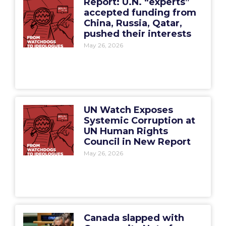
Report: U.N. “experts”
accepted funding from
China, Russia, Qatar,
pushed their interests
May 26, 2026
UN Watch Exposes
Systemic Corruption at
UN Human Rights
Council in New Report
May 26, 2026
Canada slapped with