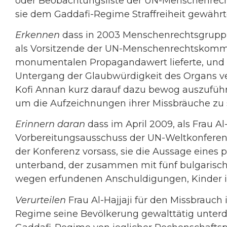
oder Beobachtungsliste der UN-Menschenrec
sie dem Gaddafi-Regime Straffreiheit gewährt
Erkennen
dass in 2003 Menschenrechtsgruppie
als Vorsitzende der UN-Menschenrechtskommi
monumentalen Propagandawert lieferte, und da
Untergang der Glaubwürdigkeit des Organs v
Kofi Annan kurz darauf dazu bewog auszuführ
um die Aufzeichnungen ihrer Missbräuche zu 
Erinnern daran
dass im April 2009, als Frau A
Vorbereitungsausschuss der UN-Weltkonfere
der Konferenz vorsass, sie die Aussage eines
unterband, der zusammen mit fünf bulgarisch
wegen erfundenen Anschuldigungen, Kinder in 
Verurteilen
Frau Al-Hajjaji für den Missbrauch 
Regime seine Bevölkerung gewalttätig unterdr