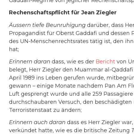
Gaddafi-Regime von jeglicher Rechenschaftspf
Rechenschaftspflicht für Jean Ziegler
Äussern tiefe Beunruhigung
darüber, dass Her
Propagandist für Oberst Gaddafi und dessen 
des UN-Menschenrechtsrates tätig ist, den ih
hat;
Erinnern daran
dass, wie es der
Bericht
von Un
belegt, Herr Ziegler den Muammar al-Qaddafi 
April 1989 ins Leben gerufen wurde, mitbegrü
gewann – einige Monate nachdem Pan Am Flu
Luft gesprengt wurde und alle 259 Passagier
durchschaubaren Versuch, den beschädigten i
Terroristenstaat zu ändern;
Erinnern auch daran
dass es Herr Ziegler war
verkündet hatte, wie es die britische Zeitung