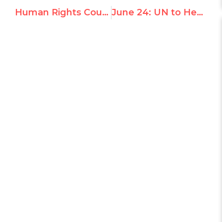
Human Rights Council should reject report on Vietnam
June 24: UN to Hear Appeal from Mother of Kidnapped Israeli-American Teenager Naftali Frankel