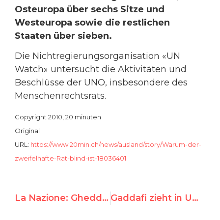
Osteuropa über sechs Sitze und
Westeuropa sowie die restlichen
Staaten über sieben.
Die Nichtregierungsorganisation «UN
Watch» untersucht die Aktivitäten und
Beschlüsse der UNO, insbesondere des
Menschenrechtsrats.
Copyright 2010, 20 minuten
Original
URL:
https://www.20min.ch/news/ausland/story/Warum-der-
zweifelhafte-Rat-blind-ist-18036401
La Nazione: Gheddafi beffa tutti: garante dei diritti umani; Il Rais conquista un’ambita poltrona all’Onu
Gaddafi zieht in UN-Menschenrechtsrat ein